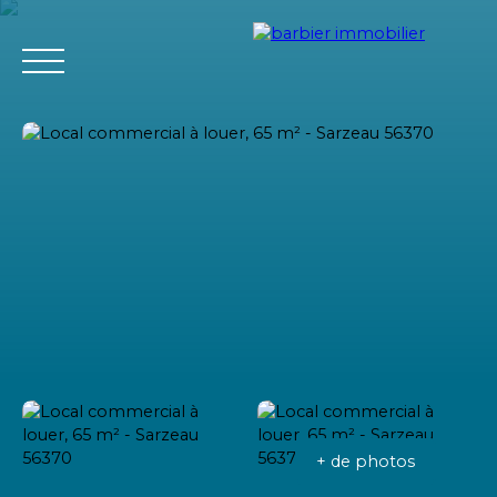
Accueil
Acheter
Louer
Vendre
L'agence Barbier Imm
Estimation
+ de photos