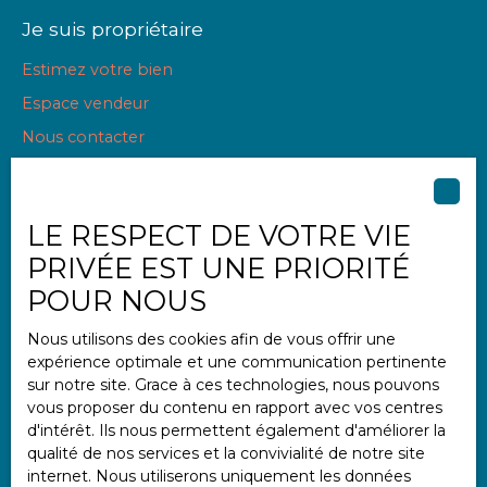
Je suis propriétaire
Estimez votre bien
Espace vendeur
Nous contacter
LE RESPECT DE VOTRE VIE
Informations
PRIVÉE EST UNE PRIORITÉ
Nos honoraires
POUR NOUS
Mentions légales
Nous utilisons des cookies afin de vous offrir une
Politique de confidentialité
expérience optimale et une communication pertinente
Plan du site
sur notre site. Grace à ces technologies, nous pouvons
vous proposer du contenu en rapport avec vos centres
Gérer les cookies
d'intérêt. Ils nous permettent également d'améliorer la
Propulsé par
qualité de nos services et la convivialité de notre site
internet. Nous utiliserons uniquement les données