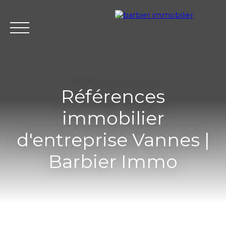
Références
immobilier
Accueil
Acheter
Louer
Vendre
L'agence Barbier Imm
d'entreprise Vannes |
Barbier Immo
Estimation