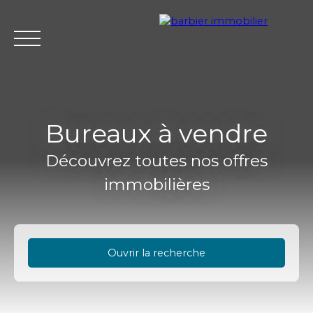
Bureaux à vendre
Découvrez toutes nos offres
Accueil
Acheter
Louer
Vendre
L'agence Barbier Imm
immobilières
Estimation
Ouvrir la recherche
Type d'offre