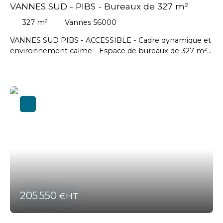
#Plescop, #Ploeren, #Plougoumelen, #Saint-Avé,
VANNES SUD - PIBS - Bureaux de 327 m²
#Saint-Nolff, #Sarzeau, #Séné, #Surzur, #Theix-Noyalo,
327
m²
Vannes 56000
#Vannes
VANNES SUD PIBS - ACCESSIBLE - Cadre dynamique et
environnement calme - Espace de bureaux de 327 m²
environ divisible situé au premier étage, lumineux,
accessible PMR par ascenseur, fluides en attente // Prix
de vente : 948 300 € HT soit 2 900 € HT / m² -
Honoraires agence en sus charge acquéreur : 58 165 €
HT. #Auray #Vannes
205 550
€HT