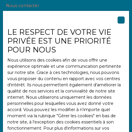
Nous contacter
LE RESPECT DE VOTRE VIE
Informations
PRIVÉE EST UNE PRIORITÉ
Nos honoraires
POUR NOUS
Mentions légales
Nous utilisons des cookies afin de vous offrir une
Politique de confidentialité
expérience optimale et une communication pertinente
Plan du site
sur notre site. Grace à ces technologies, nous pouvons
vous proposer du contenu en rapport avec vos centres
Gérer les cookies
d'intérêt. Ils nous permettent également d'améliorer la
Propulsé par
qualité de nos services et la convivialité de notre site
internet. Nous utiliserons uniquement les données
personnelles pour lesquelles vous avez donné votre
accord. Vous pouvez les modifier à n'importe quel
moment via la rubrique ″Gérer les cookies″ en bas de
notre site, à l'exception des cookies essentiels à son
+33 2 97 47 11 11
fonctionnement. Pour plus d'informations sur vos