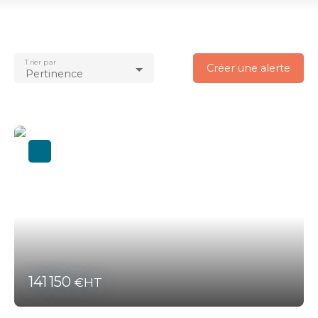
Vente
Type de bien
Bureau
Trier par
Localisation
Créer une alerte
Pertinence
Vannes (56000)
Budget max (€)
Surface min (m²)
Rechercher
141 150
€HT