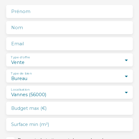
#Plescop, #Ploeren, #Plougoumelen, #Saint-Avé,
#Saint-Nolff, #Sarzeau, #Séné, #Surzur, #Theix-Noyalo,
Prénom
#Vannes
Nom
Email
Type d'offre
Vente
Type de bien
Bureau
Localisation
Vannes (56000)
Budget max (€)
Surface min (m²)