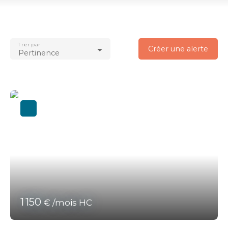
Location
Type de bien
Bureau
Trier par
Créer une alerte
Localisation
Pertinence
Loyer max (€/mois)
Surface min (m²)
Rechercher
1 150
€ /mois HC