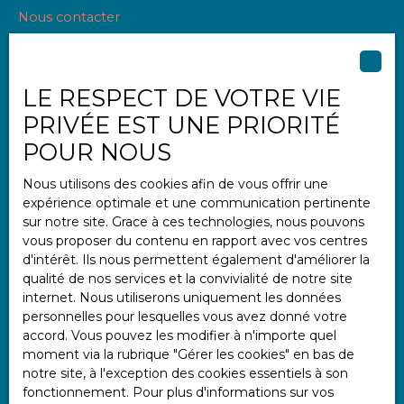
Nous contacter
LE RESPECT DE VOTRE VIE
Informations
PRIVÉE EST UNE PRIORITÉ
Nos honoraires
POUR NOUS
Mentions légales
Nous utilisons des cookies afin de vous offrir une
Politique de confidentialité
expérience optimale et une communication pertinente
Plan du site
sur notre site. Grace à ces technologies, nous pouvons
vous proposer du contenu en rapport avec vos centres
Gérer les cookies
d'intérêt. Ils nous permettent également d'améliorer la
Propulsé par
qualité de nos services et la convivialité de notre site
internet. Nous utiliserons uniquement les données
personnelles pour lesquelles vous avez donné votre
accord. Vous pouvez les modifier à n'importe quel
moment via la rubrique ″Gérer les cookies″ en bas de
notre site, à l'exception des cookies essentiels à son
+33 2 97 47 11 11
fonctionnement. Pour plus d'informations sur vos