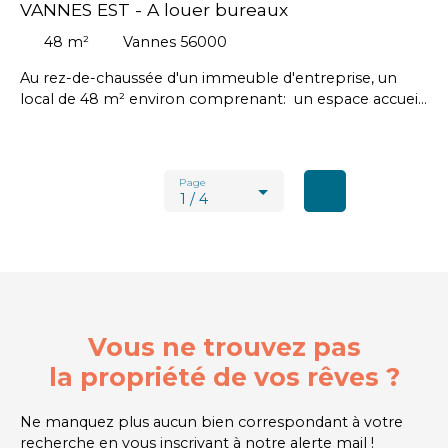
VANNES EST - A louer bureaux
48
m²
Vannes 56000
Au rez-de-chaussée d'un immeuble d'entreprise, un
local de 48 m² environ comprenant: un espace accueil,
2 bureaux // Montant loyer mensuel : 600 € HT -
Provision mensuelle sur charges : 81,60 € HT (Charges
comprenant les communs et la taxe foncière) //
Honoraires agence en sus à la charge du locataire : 1 728
Page
1 / 4
€ HT soit 2 073,60 € TTC. #Arradon, #Arzon, #Baden,
#Brandivy, #Colpo, #Elven, #Grand-Champ, #Île-aux-
Moines, #Île-d'Arz, #La Trinité-Surzur, #Larmor-Baden,
#Le Hézo, #Le Tour-du-Parc, #Locmaria-Grand-Champ,
#Locqueltas, #Meucon, #Monterblanc, #Plaudren,
#Plescop, #Ploeren, #Plougoumelen, #Saint-Armel,
#Saint-Avé, #Saint-Gildas-de-Rhuys, #Saint-Nolff,
Vous ne trouvez pas
#Sarzeau, #Séné, #Sulniac, #Surzur, #Theix-Noyalo,
la propriété de vos rêves ?
#Trédion, #Treffléan, #Vannes
Ne manquez plus aucun bien correspondant à votre
recherche en vous inscrivant à notre alerte mail !