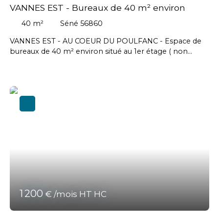
VANNES EST - Bureaux de 40 m² environ
40
m²
Séné 56860
VANNES EST - AU COEUR DU POULFANC - Espace de
bureaux de 40 m² environ situé au 1er étage ( non
accessible PMR) comprenant un open space, un
bureau et un WC avec point d'eau - Stationnement à
proximité immédiate // Loyer mensuel : 420 € HT soit 5
040 € HT annuel - Honoraires agence en sus charge
preneur : 1 209,60 € HT soit 1 451,52 € TTC #VANNES
#SENE #THEIX-NOYALO
1 200
€ /mois HT HC