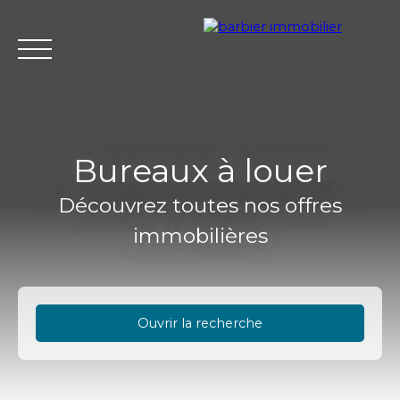
Bureaux à louer
Découvrez toutes nos offres
Accueil
Acheter
Louer
Vendre
L'agence Barbier Imm
immobilières
Estimation
Ouvrir la recherche
Type d'offre