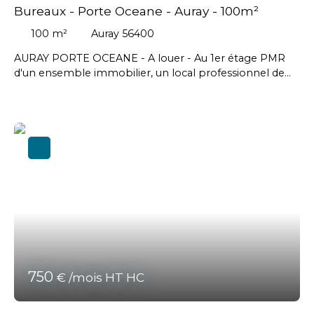
Bureaux - Porte Oceane - Auray - 100m²
100
m²
Auray 56400
AURAY PORTE OCEANE - A louer - Au 1er étage PMR
d'un ensemble immobilier, un local professionnel de
100 m² env. comprenant : entrée sur petit
dégagement, Wc PMR, un bureau, un open space, coin
cuisine, archives, un 2eme bureau avec placards, un
espace signature. Stationnement libre devant le
bâtiment. - Loyer annuel HT/HC : 14 400 € soit un loyer
mensuel de 1200 € / mois - Charges de copropriété
viendront compléter le loyer : 184 € HT/mois - Taxe
fonciere charge preneur . Honoraires agence en sus
charge acquéreur : 3 456 € HT soit 4. 147. 20 € TTC.
750
€ /mois HT HC