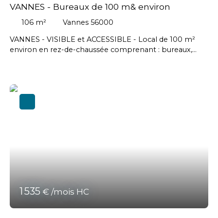
VANNES - Bureaux de 100 m& environ
106
m²
Vannes 56000
VANNES - VISIBLE et ACCESSIBLE - Local de 100 m²
environ en rez-de-chaussée comprenant : bureaux,
salle de travail, réunion, vestiaire, réserve et sanitaires,
2pParkings privatifs et plusieurs autres stationnements
à proximité // Loyer mensuel net : 850 € - Honoraires
agence en sus charge preneur : 2448 € HT soit 2397,60
€ TTC. #Vannes #Auray
1 535
€ /mois HC