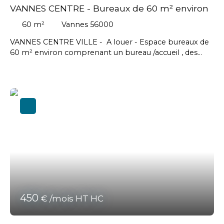
VANNES CENTRE - Bureaux de 60 m² environ
60
m²
Vannes 56000
VANNES CENTRE VILLE - A louer - Espace bureaux de
60 m² environ comprenant un bureau /accueil , des
sanitaires et 2 réserves . Avec en supplément une place
de parking // Loyer : 1 150 € Net mensuel soit 13 800 €
Net annuel - Loyer place de parking en supplément :
80 € Net mensuel soit 960 € Net annuel - Honoraires
agence en sus charge preneur : 3 542,40 € HT soit 4
250,88 € TTC #Vannes
450
€ /mois HT HC