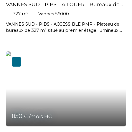
VANNES SUD - PIBS - A LOUER - Bureaux de
327 m²
327
m²
Vannes 56000
VANNES SUD - PIBS - ACCESSIBLE PMR - Plateau de
bureaux de 327 m² situé au premier étage, lumineux,
accessible PMR, fluides en attente // Loyer mensuel :
5041,25 € HT soit 60495 € HT annuel -Honoraires
agence en sus charge preneur : 14520 € HT #Vannes
#Auray
850
€ /mois HC