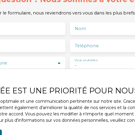
 le formulaire, nous reviendrons vers vous dans les plus brefs 
Nom
Téléphone
Vous souhaitez
une
-
ge
VÉE EST UNE PRIORITÉ POUR NOU
 le traitement de mes données personnelles conformément a
ce optimale et une communication pertinente sur notre site. Gra
ez pas faire l'objet de prospection commerciale par voie tél
ttent également d'améliorer la qualité de nos services et la conv
s inscrire gratuitement sur la liste d'opposition au démarcha
re accord. Vous pouvez les modifier à n'importe quel moment via
ue, prévu par l'article L223-1 du code de la consommation, sur 
r plus d'informations sur vos données personnelles, veuillez con
l.gouv.fr ou par courrier adressé à :