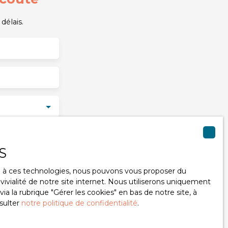
délais.
S
u RGPD. Si vous
ce à ces technologies, nous pouvons vous proposer du
éphonique, vous
ivialité de notre site internet. Nous utiliserons uniquement
ge
 la rubrique ″Gérer les cookies″ en bas de notre site, à
le site Internet
sulter
notre politique de confidentialité
.