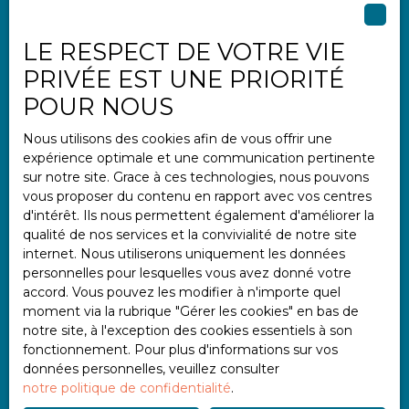
LE RESPECT DE VOTRE VIE
Informations
PRIVÉE EST UNE PRIORITÉ
Nos honoraires
POUR NOUS
Mentions légales
Nous utilisons des cookies afin de vous offrir une
Politique de confidentialité
expérience optimale et une communication pertinente
Plan du site
sur notre site. Grace à ces technologies, nous pouvons
vous proposer du contenu en rapport avec vos centres
Gérer les cookies
d'intérêt. Ils nous permettent également d'améliorer la
Propulsé par
qualité de nos services et la convivialité de notre site
internet. Nous utiliserons uniquement les données
personnelles pour lesquelles vous avez donné votre
accord. Vous pouvez les modifier à n'importe quel
moment via la rubrique ″Gérer les cookies″ en bas de
notre site, à l'exception des cookies essentiels à son
+33 2 97 47 11 11
fonctionnement. Pour plus d'informations sur vos
données personnelles, veuillez consulter
notre politique de confidentialité
.
2 place Albert Einstein