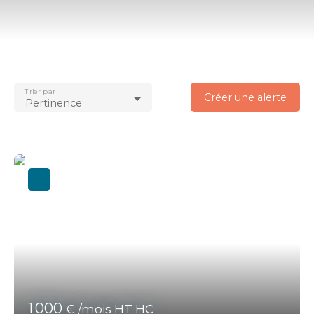
Type d'offre
Location
Type de bien
Immobilier Pro
Trier par
Localisation
Créer une alerte
Pertinence
Monterblanc (56250)
Loyer max (€/mois)
Surface min (m²)
Rechercher
1 000
€ /mois HT HC