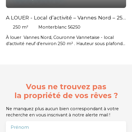
A LOUER - Local d’activité – Vannes Nord – 250
m² environ
250
m²
Monterblanc 56250
À louer Vannes Nord, Couronne Vannetaise - local
d’activité neuf d’environ 250 m² . Hauteur sous plafond :
7 m (possibilité mezzanine), portail sectionnel : 5 x 4,5
m, f – triphasé disponible, fluides en attente avec la
possibilité d’aménager bureaux et sanitaires. Idéal
artisan, stockage. Accès poids lourds - Honoraires
d'agence en sus charge preneur : 2 880 € HT soit 3 456
€ TTC. Contactez nous pour plus d’informations ou une
Vous ne trouvez pas
visite. #Arradon, #Arzon, #Baden, #Brandivy, #Colpo,
#Elven, #Grand-Champ, #Île-aux-Moines, #Île-d'Arz, #La
la propriété de vos rêves ?
Trinité-Surzur, #Larmor-Baden, #Le Hézo, #Le Tour-du-
Parc, #Locmaria-Grand-Champ, #Locqueltas, #Meucon,
Ne manquez plus aucun bien correspondant à votre
#Monterblanc, #Plaudren, #Plescop, #Ploeren,
recherche en vous inscrivant à notre alerte mail !
#Plougoumelen, #Saint-Armel, #Saint-Avé, #Saint-
Gildas-de-Rhuys, #Saint-Nolff, #Sarzeau, #Séné,
Prénom
#Sulniac, #Surzur, #Theix-Noyalo, #Trédion, #Treffléan,