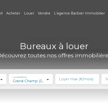
il
Acheter
Louer
Vendre
L'agence Barbier Immobilier
Bureaux à louer
écouvrez toutes nos offres immobilièr
Localisation
Loyer max (€/mois)
S
Grand-Champ (56390)