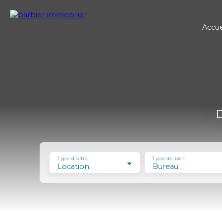
Accue
D
Type d'offre
Type de bien
Location
Bureau