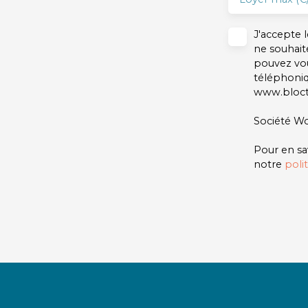
J'accepte
ne souhait
pouvez vou
téléphoniq
www.blocte
Société Wo
Pour en sa
notre
poli