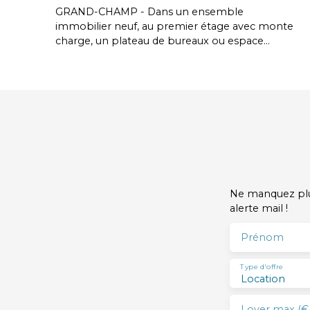
GRAND-CHAMP - Dans un ensemble
immobilier neuf, au premier étage avec monte
charge, un plateau de bureaux ou espace
commercial d'environ 320m² à louer avec fibre
optique - Première location - Division possible -
Possibilité de louer en sus une cellule
commerciale de 75m² au rez-de-chaussée -
Franchise de loyer durant les travaux
d'aménagement - 40 places de parkings
extérieurs en commun - Montant du loyer
annuel : 38 400 € HT/HC soit 3 200 € HT/HC
/mois - Honoraires agence en sus charge
preneur : 9 216 € HT soit 11 060 € TTC
Ne manquez plus
alerte mail !
Prénom
Type d'offre
Location
Loyer max (€