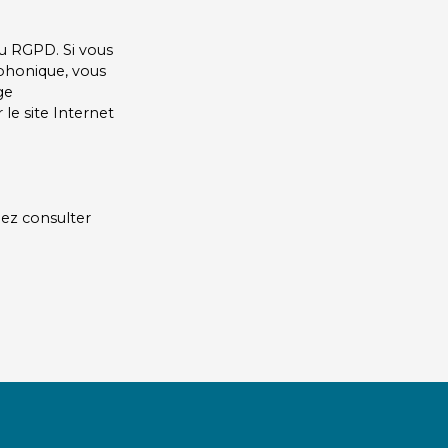
u RGPD. Si vous
éphonique, vous
ge
le site Internet
lez consulter