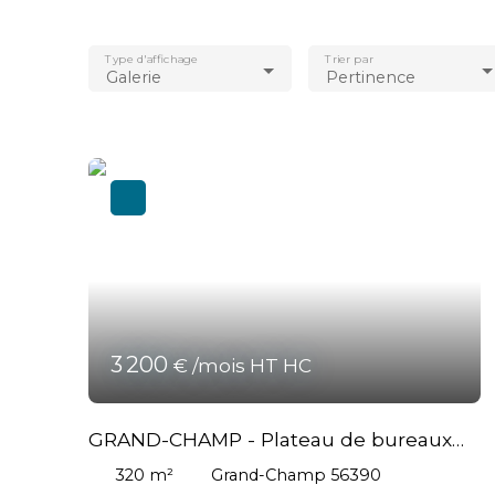
Type d'affichage
Trier par
Galerie
Pertinence
3 200
€ /mois HT HC
GRAND-CHAMP - Plateau de bureaux
ou local commercial d'environ 320m²
320
m²
Grand-Champ 56390