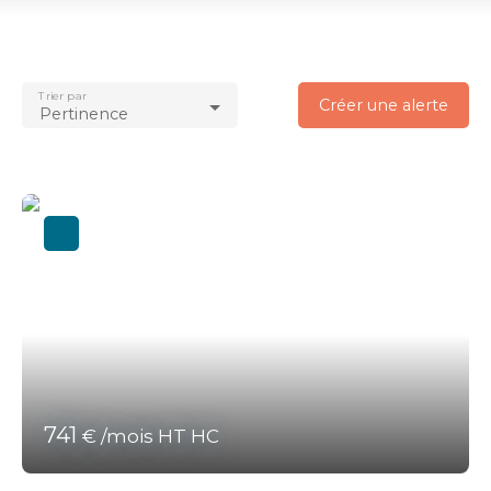
Location
Type de bien
Bureau
Trier par
Localisation
Créer une alerte
Pertinence
Plescop (56890)
Loyer max (€/mois)
Surface min (m²)
Rechercher
741
€ /mois HT HC