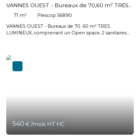
VANNES OUEST - Bureaux de 70,60 m² TRES
LUMINEUX
71
m²
Plescop 56890
VANNES OUEST - Bureaux de 70. 60 m² TRES
LUMINEUX, comprenant un Open space, 2 sanitaires
dont 1 PMR, 3 douches et un espace kitchenette -
Places de parking // Loyer ACCESSIBLE : 741,30 € HT
par mois + 114 € HT par mois de charges ( charges de
copropriété et taxe foncière) // Honoraires agence à la
charge du Preneur : 2135 € HT soit 2562 € TTC
540
€ /mois HT HC