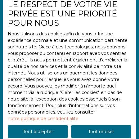
LE RESPECT DE VOTRE VIE
Informations
PRIVÉE EST UNE PRIORITÉ
Nos honoraires
POUR NOUS
Mentions légales
Nous utilisons des cookies afin de vous offrir une
Politique de confidentialité
expérience optimale et une communication pertinente
Plan du site
sur notre site. Grace à ces technologies, nous pouvons
vous proposer du contenu en rapport avec vos centres
Gérer les cookies
d'intérêt. Ils nous permettent également d'améliorer la
Propulsé par
qualité de nos services et la convivialité de notre site
internet. Nous utiliserons uniquement les données
personnelles pour lesquelles vous avez donné votre
accord. Vous pouvez les modifier à n'importe quel
moment via la rubrique ″Gérer les cookies″ en bas de
notre site, à l'exception des cookies essentiels à son
+33 2 97 47 11 11
fonctionnement. Pour plus d'informations sur vos
données personnelles, veuillez consulter
notre politique de confidentialité
.
2 place Albert Einstein
Tout accepter
Tout refuser
56000 Vannes