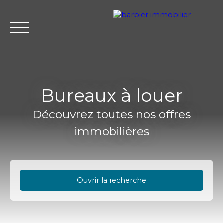
Bureaux à louer
Découvrez toutes nos offres
Accueil
Acheter
Louer
Vendre
L'agence Barbier Imm
immobilières
Estimation
Ouvrir la recherche
Type d'offre