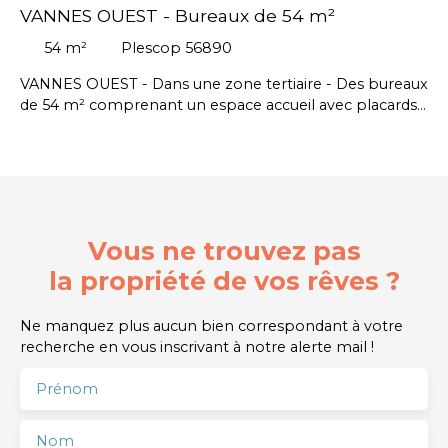
VANNES OUEST - Bureaux de 54 m²
54
m²
Plescop 56890
VANNES OUEST - Dans une zone tertiaire - Des bureaux
de 54 m² comprenant un espace accueil avec placards,
deux bureaux avec point d'eau, deux sanitaires PMR,
une douche et un espace kitchenette / réserve - Places
de parking // Loyer ATTRACTIF : 540 € HT / mois -
Honoraires agence à la charge du Preneur : 1555 € HT
soit 1866 € TTC
Vous ne trouvez pas
la propriété de vos rêves ?
Ne manquez plus aucun bien correspondant à votre
recherche en vous inscrivant à notre alerte mail !
Prénom
Nom