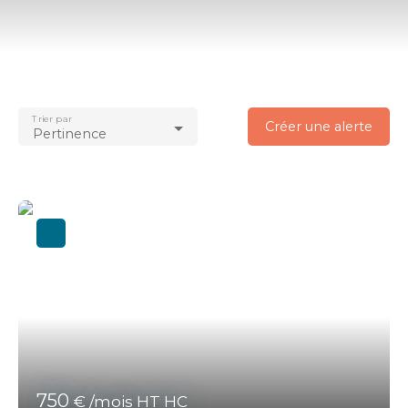
Type d'offre
Location
Type de bien
Immobilier Pro
Trier par
Localisation
Créer une alerte
Pertinence
Theix-Noyalo (56450)
Loyer max (€/mois)
Surface min (m²)
Rechercher
750
€ /mois HT HC