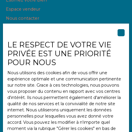
Espace vendeur
Nous contacter
LE RESPECT DE VOTRE VIE
Informations
PRIVÉE EST UNE PRIORITÉ
Nos honoraires
POUR NOUS
Mentions légales
Nous utilisons des cookies afin de vous offrir une
Politique de confidentialité
expérience optimale et une communication pertinente
Plan du site
sur notre site. Grace à ces technologies, nous pouvons
vous proposer du contenu en rapport avec vos centres
Gérer les cookies
d'intérêt. Ils nous permettent également d'améliorer la
Propulsé par
qualité de nos services et la convivialité de notre site
internet. Nous utiliserons uniquement les données
personnelles pour lesquelles vous avez donné votre
accord. Vous pouvez les modifier à n'importe quel
moment via la rubrique ″Gérer les cookies″ en bas de