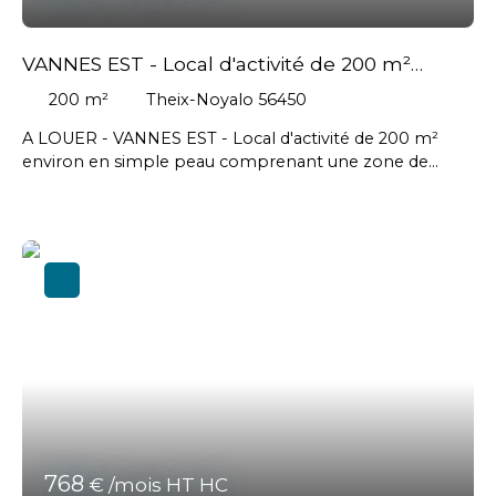
VANNES EST - Local d'activité de 200 m²
environ
200
m²
Theix-Noyalo 56450
A LOUER - VANNES EST - Local d'activité de 200 m²
environ en simple peau comprenant une zone de
stockage, un WC, un bureau. // Loyer annuel : 9 600 €
HT soit un loyer mensuel de 800 € HT - Honoraires
agence charge preneur : 2 304 € HT soit 2 764,80 €
TTC. #Arradon, #Baden, #Grand-Champ, #Larmor-
Baden, #Locmaria-Grand-Champ, #Meucon,
#Monterblanc, #Plescop, #Ploeren, #Plougoumelen,
#Saint-Avé, #Saint-Gildas-de-Rhuys, #Saint-Nolff,
#Sarzeau, #Séné, #Sulniac, #Surzur, #Theix-Noyalo,
#Vannes
768
€ /mois HT HC