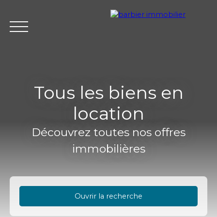
Tous les biens en
location
Accueil
Acheter
Louer
Vendre
L'agence Barbier Imm
Découvrez toutes nos offres
immobilières
Estimation
Ouvrir la recherche