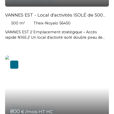
VANNES EST - Local d'activités ISOLÉ de 500
m²
500
m²
Theix-Noyalo 56450
VANNES EST // Emplacement stratégique – Accès
rapide N165 // Un local d’activité isolé double peau de
500 m² env. comprenant une zone de stockage de 435
m² avec porte sectionnelle électrique, un bureau /
showroom de 30 m², des locaux sociaux (réserve,
sanitaires, douche, kitchenette) de 35 m² et une
mezzanine avec plancher bois de 65 m² // Terrain clos
de 420 m² avec portail // Loyer : 2 500 € HT / mois -
Honoraires à la charge du preneur : 7 200 € HT soit
8640 € TTC
800
€ /mois HT HC