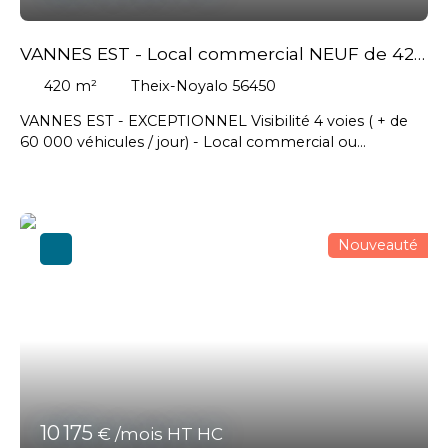
VANNES EST - Local commercial NEUF de 420
m² env.
420
m²
Theix-Noyalo 56450
VANNES EST - EXCEPTIONNEL Visibilité 4 voies ( + de
60 000 véhicules / jour) - Local commercial ou
d'activités de 420 m² env. de surfaces modulables
(possibilité de division) - Livraison brute de béton – clos
/ couvert, fluides en attente // loyer mensuel :3 850 €
HT- Honoraires à la charge du Preneur : 11 088 € HT soit
Nouveauté
13 305,60 € TTC
10 175
€ /mois HT HC