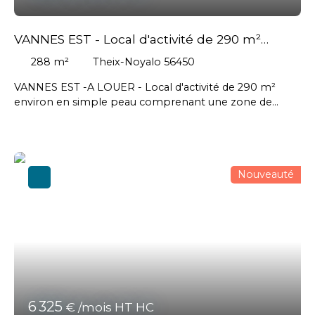
VANNES EST - Local d'activité de 290 m²
environ
288
m²
Theix-Noyalo 56450
VANNES EST -A LOUER - Local d'activité de 290 m²
environ en simple peau comprenant une zone de
stockage. // Loyer annuel : 13 824 € HT soit un loyer
mensuel de 1 152 € HT - Honoraires agence en sus
charge preneur : 3 317,76 € HT soit 3 981,31 € TTC.
#Arradon, #Baden, #Grand-Champ, #Larmor-Baden,
Nouveauté
#Locmaria-Grand-Champ, #Meucon, #Monterblanc,
#Plescop, #Ploeren, #Plougoumelen, #Saint-Avé,
#Saint-Gildas-de-Rhuys, #Saint-Nolff, #Sarzeau, #Séné,
#Sulniac, #Surzur, #Theix-Noyalo, #Vannes
6 325
€ /mois HT HC