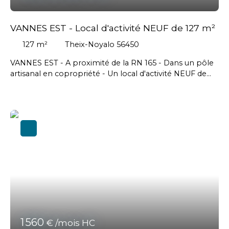
VANNES EST - Local d'activité NEUF de 127 m²
127
m²
Theix-Noyalo 56450
VANNES EST - A proximité de la RN 165 - Dans un pôle
artisanal en copropriété - Un local d'activité NEUF de
127 m² à aménager avec deux places de stationnement
extérieures - Un portail sectionnelle motorisée ( 3. 5m x
3. 5m) et une porte de service - Panneaux
photovoltaïques en toiture - Un châssis ouvrant à
l'étage est prévu pour une éventuelle mezzanine - 1
portail extérieur sécurisé - Livraison prévue en mars
2025 - Loyer mensuel : 1100 € HT // Honoraires agence à
la charge du Preneur : 3168 € HT soit 3801,60 € TTC
1 560
€ /mois HC