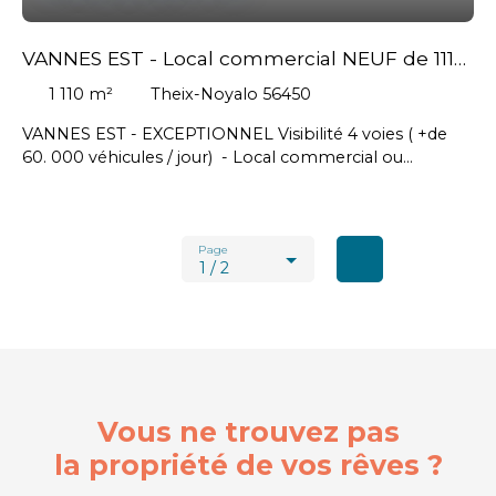
VANNES EST - Local commercial NEUF de 1110
m² env.
1 110
m²
Theix-Noyalo 56450
VANNES EST - EXCEPTIONNEL Visibilité 4 voies ( +de
60. 000 véhicules / jour) - Local commercial ou
d'activités de 1 110 m² env. de surfaces modulables
(possibilité de division) - Livraison brut de béton – clos /
couvert, fluides en attente - Hauteur confortable // loyer
mensuel : 10 175 € HT- Honoraires à la charge du
Page
1 / 2
Preneur : 29 304 € HT soit 35 164,80 € TTC
Vous ne trouvez pas
la propriété de vos rêves ?