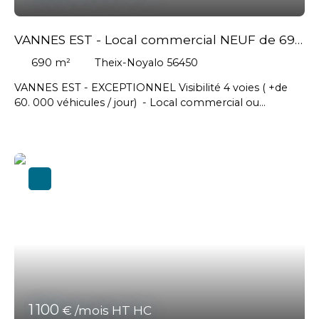
VANNES EST - Local commercial NEUF de 690
m² env.
690
m²
Theix-Noyalo 56450
VANNES EST - EXCEPTIONNEL Visibilité 4 voies ( +de
60. 000 véhicules / jour) - Local commercial ou
d'activités de 690 m² env. de surfaces modulables
(possibilité de division) - Livraison brut de béton – clos /
couvert, fluides en attente - Hauteur confortable // loyer
mensuel : 6325€ HT- Honoraires à la charge du Preneur
: 18 216 € HT soit 21 859,20 € TTC
1 100
€ /mois HT HC