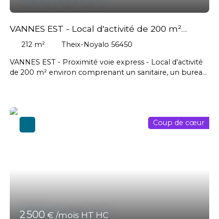
VANNES EST - Local d'activité de 200 m²
environ
212
m²
Theix-Noyalo 56450
VANNES EST - Proximité voie express - Local d'activité
de 200 m² environ comprenant un sanitaire, un bureau,
une cuisine / salle d'attente. Local sécurisé équipé d'une
porte sectionnelle et parking commun. // Loyer
mensuel : 1 150 € HT soit 13 800 € TTC - Honoraires
agence en sus charge preneur : 3 312 € HT soit 3 974,40
Coup de cœur
€ TTC. #Auray #Ploeren #Séné #Theix-Noyalo,
#Vannes
2 500
€ /mois HT HC