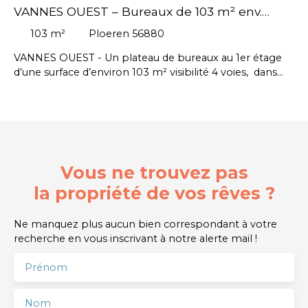
VANNES OUEST – Bureaux de 103 m² env.
Visibilité 4 voies
103
m²
Ploeren 56880
VANNES OUEST - Un plateau de bureaux au 1er étage
d’une surface d’environ 103 m² visibilité 4 voies, dans
une zone d’activités attractive et facile d’accès. L’étage,
accessible par un accès extérieur indépendant,
comprend : plusieurs bureaux lumineux, une réserve,
des sanitaires - Possibilité d'extension // Honoraires
d’agence : 10 080 € HT (soit 12 096 € TTC). #Arradon,
#Arzon, #Baden, #Brandivy, #Colpo, #Elven, #Grand-
Vous ne trouvez pas
Champ, #Île-aux-Moines, #Île-d'Arz, #La Trinité-Surzur,
#Larmor-Baden, #Le Hézo, #Le Tour-du-Parc,
la propriété de vos rêves ?
#Locmaria-Grand-Champ, #Locqueltas, #Meucon,
#Monterblanc, #Plaudren, #Plescop, #Ploeren,
Ne manquez plus aucun bien correspondant à votre
#Plougoumelen, #Saint-Armel, #Saint-Avé, #Saint-
recherche en vous inscrivant à notre alerte mail !
Gildas-de-Rhuys, #Saint-Nolff, #Sarzeau, #Séné,
#Sulniac, #Surzur, #Theix-Noyalo, #Trédion, #Treffléan,
Prénom
#Vannes
Nom