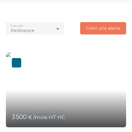
Location
Type de bien
Bureau
Trier par
Localisation
Créer une alerte
Pertinence
Ploeren (56880)
Loyer max (€/mois)
Surface min (m²)
Rechercher
3 500
€ /mois HT HC