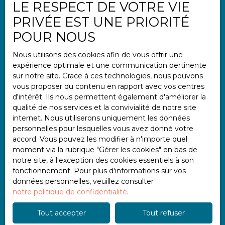
LE RESPECT DE VOTRE VIE
Informations
PRIVÉE EST UNE PRIORITÉ
Nos honoraires
POUR NOUS
Mentions légales
Nous utilisons des cookies afin de vous offrir une
Politique de confidentialité
expérience optimale et une communication pertinente
Plan du site
sur notre site. Grace à ces technologies, nous pouvons
vous proposer du contenu en rapport avec vos centres
Gérer les cookies
d'intérêt. Ils nous permettent également d'améliorer la
Propulsé par
qualité de nos services et la convivialité de notre site
internet. Nous utiliserons uniquement les données
personnelles pour lesquelles vous avez donné votre
accord. Vous pouvez les modifier à n'importe quel
moment via la rubrique ″Gérer les cookies″ en bas de
notre site, à l'exception des cookies essentiels à son
+33 2 97 47 11 11
fonctionnement. Pour plus d'informations sur vos
données personnelles, veuillez consulter
notre politique de confidentialité
.
2 place Albert Einstein
Tout accepter
Tout refuser
56000 Vannes