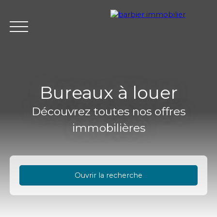
Bureaux à louer
Découvrez toutes nos offres
Accueil
Acheter
Louer
Vendre
L'agence Barbier Imm
immobilières
Estimation
Ouvrir la recherche
Type d'offre