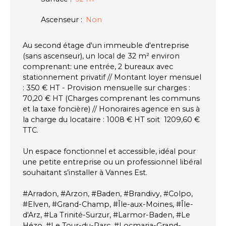
Ascenseur
:
Non
Au second étage d'un immeuble d'entreprise
(sans ascenseur), un local de 32 m² environ
comprenant: une entrée, 2 bureaux avec
stationnement privatif // Montant loyer mensuel
: 350 € HT - Provision mensuelle sur charges :
70,20 € HT (Charges comprenant les communs
et la taxe foncière) // Honoraires agence en sus à
la charge du locataire : 1008 € HT soit 1209,60 €
TTC.
Un espace fonctionnel et accessible, idéal pour
une petite entreprise ou un professionnel libéral
souhaitant s’installer à Vannes Est.
#Arradon, #Arzon, #Baden, #Brandivy, #Colpo,
#Elven, #Grand-Champ, #Île-aux-Moines, #Île-
d'Arz, #La Trinité-Surzur, #Larmor-Baden, #Le
Hézo, #Le Tour-du-Parc, #Locmaria-Grand-