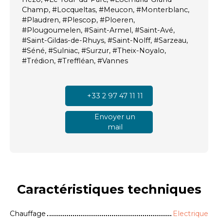
Champ, #Locqueltas, #Meucon, #Monterblanc,
#Plaudren, #Plescop, #Ploeren,
#Plougoumelen, #Saint-Armel, #Saint-Avé,
#Saint-Gildas-de-Rhuys, #Saint-Nolff, #Sarzeau,
#Séné, #Sulniac, #Surzur, #Theix-Noyalo,
#Trédion, #Treffléan, #Vannes
+33 2 97 47 11 11
Envoyer un
mail
Caractéristiques
techniques
Chauffage
Electrique