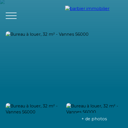
Accueil
Acheter
Louer
Vendre
L'agence Barbier Imm
Estimation
+ de photos