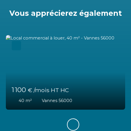
Vous apprécierez
également
1 100
€ /mois HT HC
40
m²
Vannes 56000