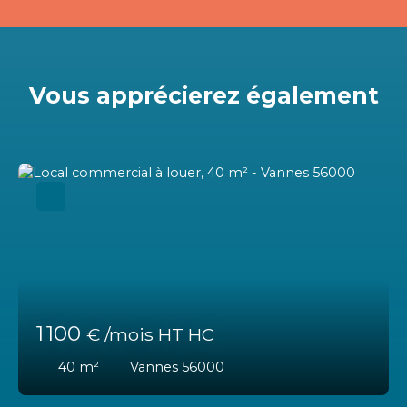
Vous apprécierez
également
1 100
€ /mois HT HC
40
m²
Vannes 56000