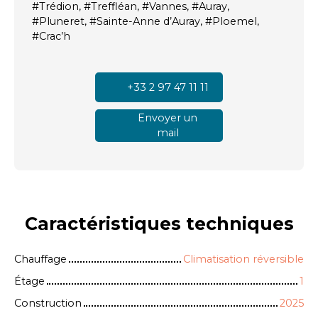
#Trédion, #Treffléan, #Vannes, #Auray,
#Pluneret, #Sainte-Anne d’Auray, #Ploemel,
#Crac’h
+33 2 97 47 11 11
Envoyer un
mail
Caractéristiques
techniques
Chauffage
Climatisation réversible
Étage
1
Construction
2025