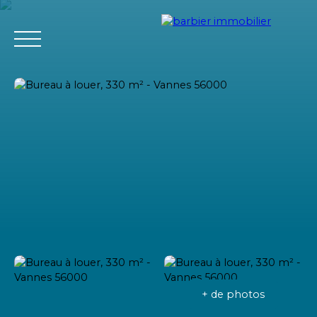
Accueil
Acheter
Louer
Vendre
L'agence Barbier Imm
Estimation
+ de photos