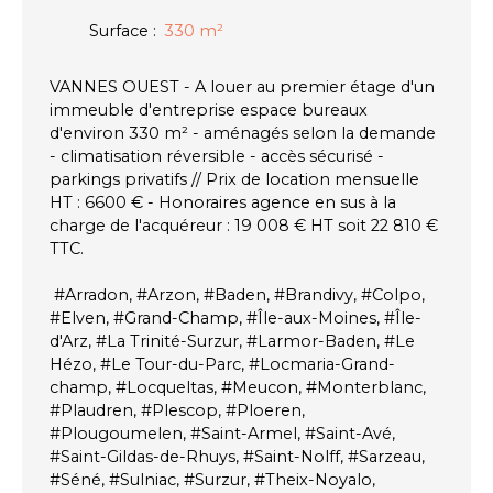
Surface
:
330
m²
VANNES OUEST - A louer au premier étage d'un
immeuble d'entreprise espace bureaux
d'environ 330 m² - aménagés selon la demande
- climatisation réversible - accès sécurisé -
parkings privatifs // Prix de location mensuelle
HT : 6600 € - Honoraires agence en sus à la
charge de l'acquéreur : 19 008 € HT soit 22 810 €
TTC.
#Arradon, #Arzon, #Baden, #Brandivy, #Colpo,
#Elven, #Grand-Champ, #Île-aux-Moines, #Île-
d'Arz, #La Trinité-Surzur, #Larmor-Baden, #Le
Hézo, #Le Tour-du-Parc, #Locmaria-Grand-
champ, #Locqueltas, #Meucon, #Monterblanc,
#Plaudren, #Plescop, #Ploeren,
#Plougoumelen, #Saint-Armel, #Saint-Avé,
#Saint-Gildas-de-Rhuys, #Saint-Nolff, #Sarzeau,
#Séné, #Sulniac, #Surzur, #Theix-Noyalo,