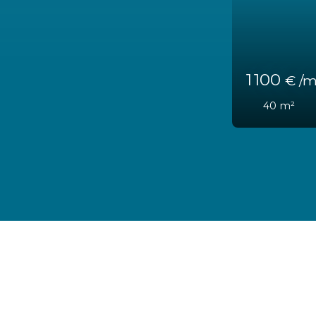
11 467
€ 
1 100
m²