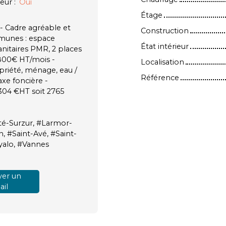
eur
:
Oui
Étage
 Cadre agréable et
Construction
munes : espace
État intérieur
sanitaires PMR, 2 places
 800€ HT/mois -
Localisation
riété, ménage, eau /
Référence
axe foncière -
2304 €HT soit 2765
té-Surzur, #Larmor-
 #Saint-Avé, #Saint-
oyalo, #Vannes
er un
il