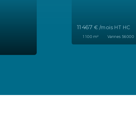
2 880
€ /mois HT HC
242
m²
Vannes 56000