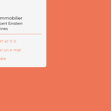
immobilier
lbert Einstein
nnes
7 47 11 11
r un e-mail
ndre