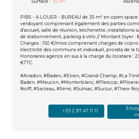
Surface
:
35
m²
Ascens
PIBS - A LOUER - BUREAU de 35 m² en open space -
verdoyant comprenant également des parties com
d'accueil, salle de réunion, kitchenette, installations 
de stationnement, parking à vélo // Montant loyer :
Charges : 150 €/mois comprenant charges de coprop
électricité des communs et individuel, prorata de la t
Honoraires agence en sus à la charge du locataire : 
€TTC.
#Arradon, #Baden, #Elven, #Grand-Champ, #La Trini
Baden, #Meucon, #Monterblanc, #Plescop, #Ploeren,
Nolff, #Sarzeau, #Séné, #Sulniac, #Surzur, #Theix-N
Envoy
+33 2 97 47 11 11
ma