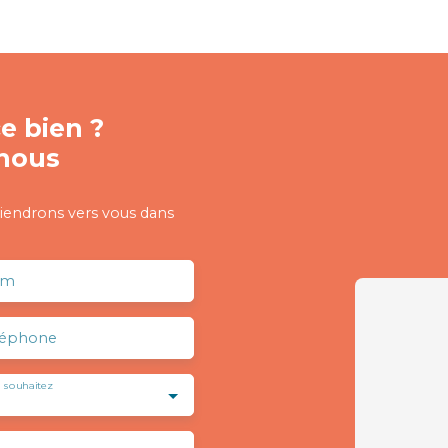
e bien ?
nous
viendrons vers vous dans
om
léphone
 souhaitez