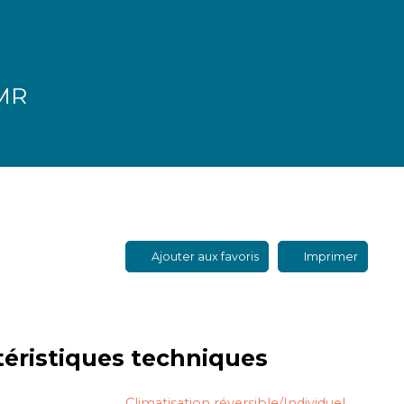
PMR
Ajouter aux favoris
Imprimer
téristiques
techniques
Climatisation réversible/Individuel