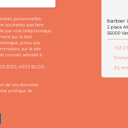
onnées personnelles
barbier 
 souhaitez pas faire
2 place A
e par voie téléphonique,
56000 Va
ent sur la liste
phonique, prévu par
+33 2 9
ommation, sur le site
r courrier adressé à :
Envoye
 CS 61311, 41013 BLOIS
S'y re
ment de vos données
otre
politique de