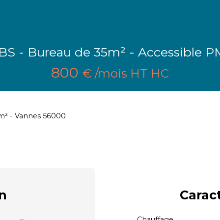
BS - Bureau de 35m² - Accessible 
800
€ /mois HT HC
 m² - Vannes 56000
n
Carac
Chauffage