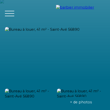
Accueil
Acheter
Louer
Vendre
L'agence Barbier Imm
Estimation
+ de photos