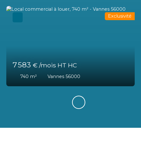
Exclusivité
7 583
€ /mois HT HC
740
m²
Vannes 56000