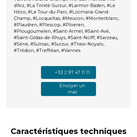
d'Arz, #La Trinité-Surzur, #Larmor-Baden, #Le
Hézo, #Le Tour-du-Parc, #Locmaria-Grand-
Champ, #Locqueltas, #Meucon, #Monterblanc,
#Plaudren, #Plescop, #Ploeren,
#Plougoumelen, #Saint-Armel, #Saint-Avé,
#Saint-Gildas-de-Rhuys, #Saint-Nolff, #Sarzeau,
#Séné, #Sulniac, #Surzur, #Theix-Noyalo,
#Trédion, #Treffléan, #Vannes
+33 2 97 47 11 11
Envoyer un
mail
Caractéristiques
techniques