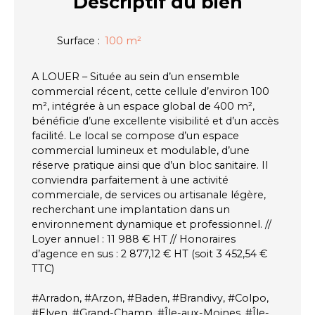
Descriptif
du bien
Surface
:
100
m²
A LOUER – Située au sein d’un ensemble
commercial récent, cette cellule d’environ 100
m², intégrée à un espace global de 400 m²,
bénéficie d’une excellente visibilité et d’un accès
facilité. Le local se compose d’un espace
commercial lumineux et modulable, d’une
réserve pratique ainsi que d’un bloc sanitaire. Il
conviendra parfaitement à une activité
commerciale, de services ou artisanale légère,
recherchant une implantation dans un
environnement dynamique et professionnel. //
Loyer annuel : 11 988 € HT // Honoraires
d’agence en sus : 2 877,12 € HT (soit 3 452,54 €
TTC)
#Arradon, #Arzon, #Baden, #Brandivy, #Colpo,
#Elven, #Grand-Champ, #Île-aux-Moines, #Île-