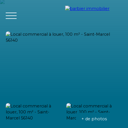
Accueil
Acheter
Louer
Vendre
L'agence Barbier Imm
Estimation
+ de photos