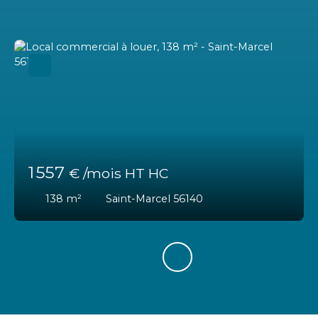
1 557
€ /mois HT HC
138
m²
Saint-Marcel 56140