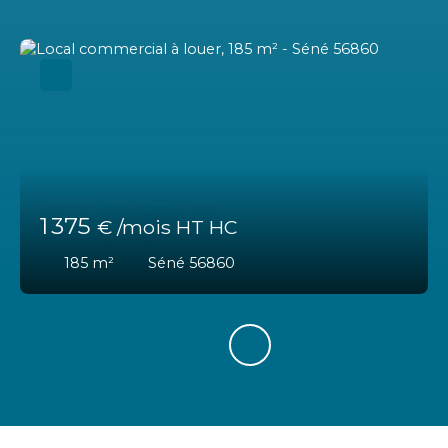
1 375
€ /mois HT HC
185
m²
Séné 56860