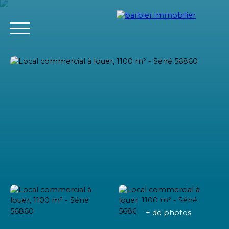
Accueil
Acheter
Louer
Vendre
L'agence Barbier Imm
Estimation
+ de photos