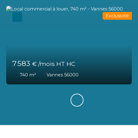
Exclusivité
7 583
€ /mois HT HC
740
m²
Vannes 56000