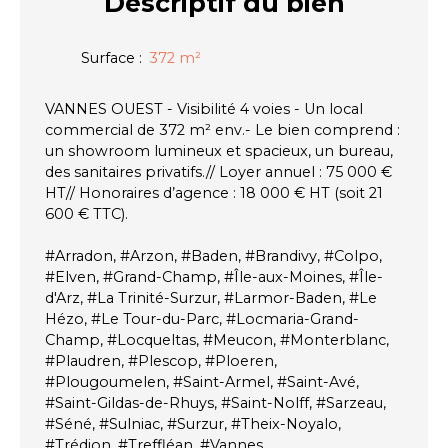
Descriptif
du bien
Surface
:
372
m²
VANNES OUEST - Visibilité 4 voies - Un local
commercial de 372 m² env.- Le bien comprend :
un showroom lumineux et spacieux, un bureau,
des sanitaires privatifs.// Loyer annuel : 75 000 €
HT// Honoraires d’agence : 18 000 € HT (soit 21
600 € TTC).
#Arradon, #Arzon, #Baden, #Brandivy, #Colpo,
#Elven, #Grand-Champ, #Île-aux-Moines, #Île-
d'Arz, #La Trinité-Surzur, #Larmor-Baden, #Le
Hézo, #Le Tour-du-Parc, #Locmaria-Grand-
Champ, #Locqueltas, #Meucon, #Monterblanc,
#Plaudren, #Plescop, #Ploeren,
#Plougoumelen, #Saint-Armel, #Saint-Avé,
#Saint-Gildas-de-Rhuys, #Saint-Nolff, #Sarzeau,
#Séné, #Sulniac, #Surzur, #Theix-Noyalo,
#Trédion, #Treffléan, #Vannes