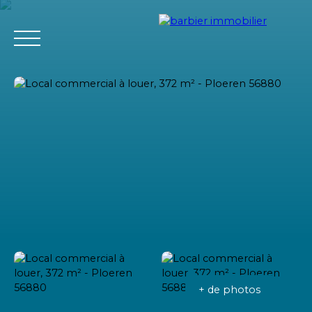
Accueil
Acheter
Louer
Vendre
L'agence Barbier Imm
Estimation
+ de photos