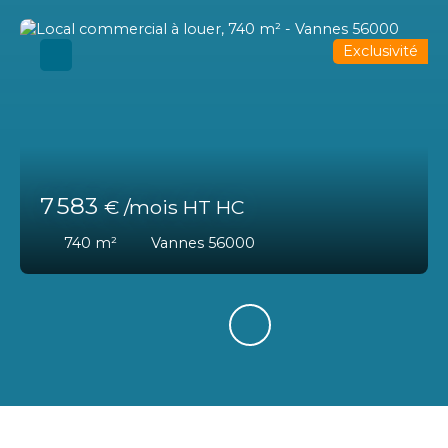
Exclusivité
7 583
€ /mois HT HC
740
m²
Vannes 56000