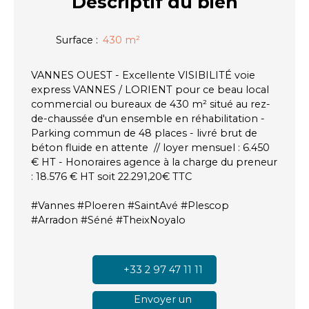
Descriptif
du bien
Surface
:
430
m²
VANNES OUEST - Excellente VISIBILITÉ voie
express VANNES / LORIENT pour ce beau local
commercial ou bureaux de 430 m² situé au rez-
de-chaussée d'un ensemble en réhabilitation -
Parking commun de 48 places - livré brut de
béton fluide en attente // loyer mensuel : 6.450
€ HT - Honoraires agence à la charge du preneur
: 18.576 € HT soit 22.291,20€ TTC
#Vannes #Ploeren #SaintAvé #Plescop
#Arradon #Séné #TheixNoyalo
+33 2 97 47 11 11
Envoyer un