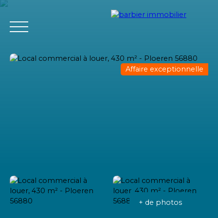
Affaire exceptionnelle
Accueil
Acheter
Louer
Vendre
L'agence Barbier Imm
Estimation
+ de photos