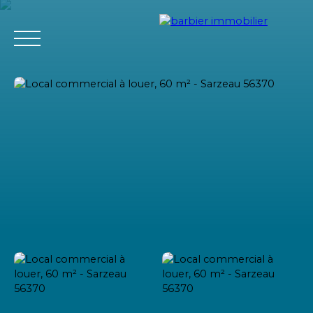
Accueil
Acheter
Louer
Vendre
L'agence Barbier Imm
Estimation