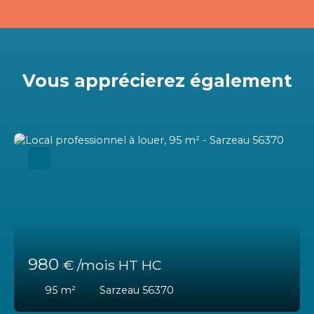
Vous apprécierez
également
980
€ /mois HT HC
95
m²
Sarzeau 56370