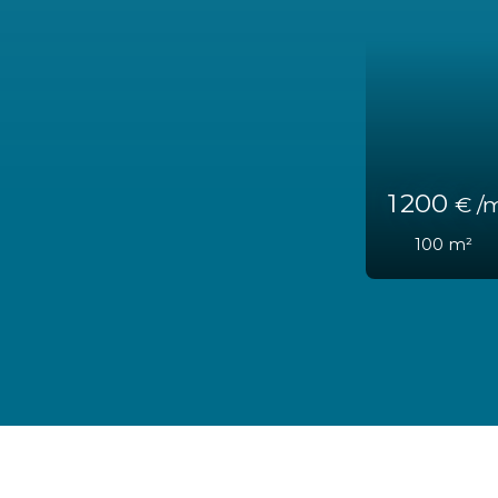
2 500
€ 
173
m²