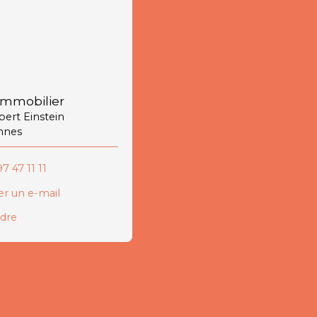
immobilier
lbert Einstein
nnes
7 47 11 11
r un e-mail
ndre