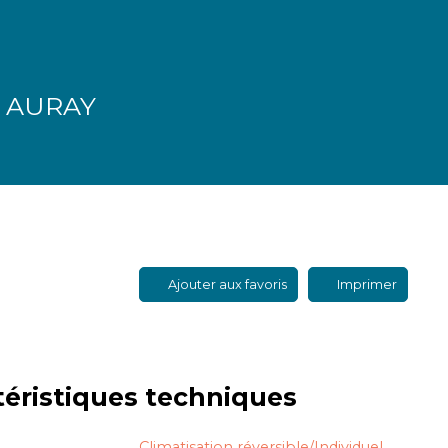
 AURAY
Ajouter aux favoris
Imprimer
téristiques
techniques
Climatisation réversible/Individuel