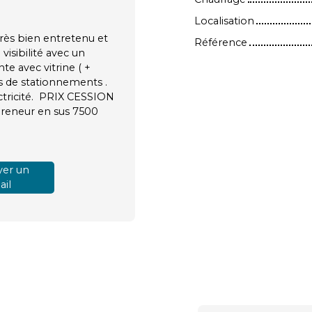
Localisation
s bien entretenu et
Référence
visibilité avec un
e avec vitrine ( +
es de stationnements .
ctricité. PRIX CESSION
preneur en sus 7500
er un
il