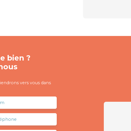
e bien ?
nous
viendrons vers vous dans
om
léphone