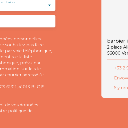
 souhaitez
onnées personnelles
barbier 
 souhaitez pas faire
2 place A
e par voie téléphonique,
56000 Va
ent sur la liste
phonique, prévu par
+33 2 9
ommation, sur le site
r courrier adressé à :
Envoye
 CS 61311, 41013 BLOIS
S'y re
ment de vos données
otre
politique de