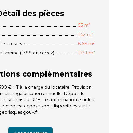
Détail des
pièces
55 m²
1.52 m²
te - reserve
6.66 m²
zanine ( 7.88 en carrez)
17.51 m²
tions
complémentaires
00 € HT à la charge du locataire. Provision
/mois, régularisation annuelle. Dépôt de
Non soumis au DPE. Les informations sur les
ce bien est exposé sont disponibles sur le
 georisques.gouv.fr.