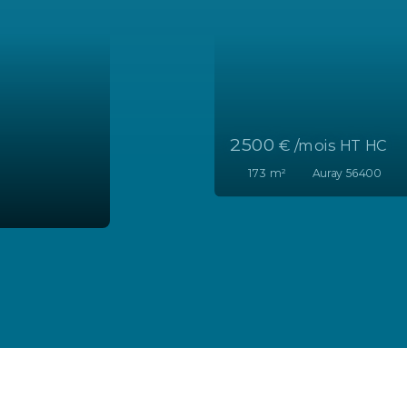
1 750
€ /mois HT HC
105
m²
Auray 56400