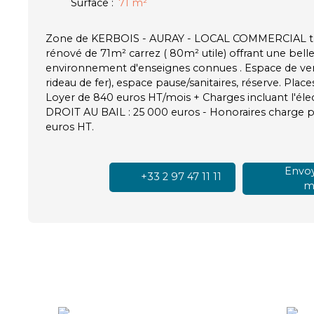
Surface
:
71
m²
Zone de KERBOIS - AURAY - LOCAL COMMERCIAL trè
rénové de 71m² carrez ( 80m² utile) offrant une belle 
environnement d'enseignes connues . Espace de vent
rideau de fer), espace pause/sanitaires, réserve. Plac
Loyer de 840 euros HT/mois + Charges incluant l'éle
DROIT AU BAIL : 25 000 euros - Honoraires charge 
euros HT.
Envoy
+33 2 97 47 11 11
ma