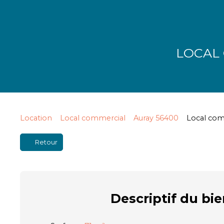
LOCAL
Location
Local commercial
Auray 56400
Local comm
Retour
Descriptif
du bie