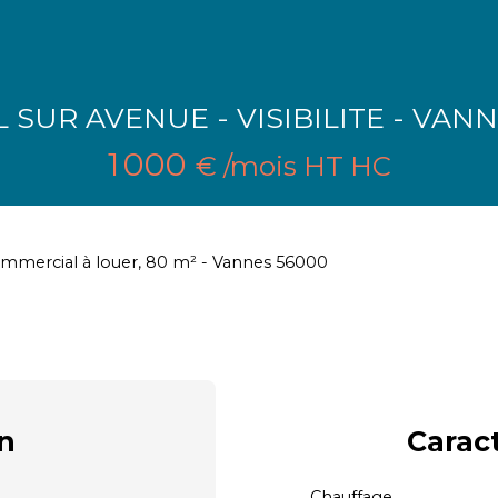
UR AVENUE - VISIBILITE - VANNE
1 000
€ /mois HT HC
ommercial à louer, 80 m² - Vannes 56000
n
Carac
Chauffage