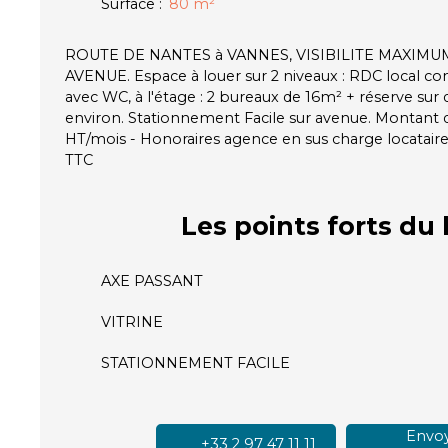
Surface
:
80
m²
ROUTE DE NANTES à VANNES, VISIBILITE MAXIM
AVENUE. Espace à louer sur 2 niveaux : RDC local co
avec WC, à l'étage : 2 bureaux de 16m² + réserve sur
environ. Stationnement Facile sur avenue. Montant d
HT/mois - Honoraires agence en sus charge locatair
TTC
Les points forts
du 
AXE PASSANT
VITRINE
STATIONNEMENT FACILE
Envoy
+33 2 97 47 11 11