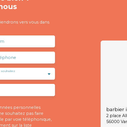
nous
viendrons vers vous dans
om
léphone
 souhaitez
onnées personnelles
barbier 
 souhaitez pas faire
2 place A
e par voie téléphonique,
56000 Va
ent sur la liste