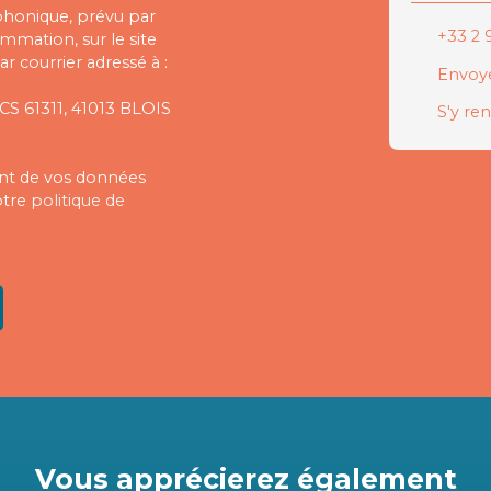
phonique, prévu par
+33 2 9
ommation, sur le site
r courrier adressé à :
Envoye
 CS 61311, 41013 BLOIS
S'y re
ment de vos données
otre
politique de
Vous apprécierez
également