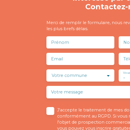
Contactez-
Merci de remplir le formulaire, nous re
les plus brefs délais.
Prénom
N
Email
Té
Vous
Votre commune
-
Votre message
J'accepte le traitement de mes d
conformément au RGPD. Si vous ne
l'objet de prospection commercial
vous pouvez vous inscrire gratuitem