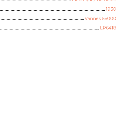
1930
Vannes 56000
LP6418