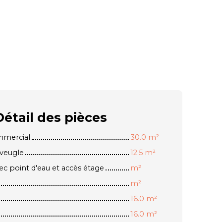
Détail des
pièces
mmercial
30.0 m²
aveugle
12.5 m²
c point d'eau et accès étage
m²
m²
16.0 m²
16.0 m²