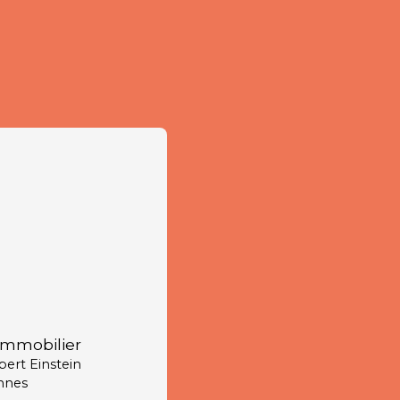
immobilier
lbert Einstein
nnes