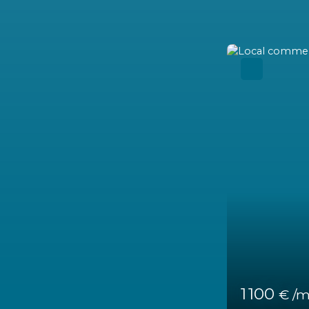
11 467
€