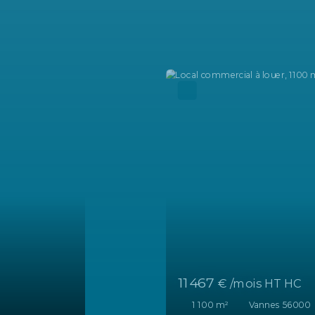
2 880
€ /mois HT HC
242
m²
Vannes 56000