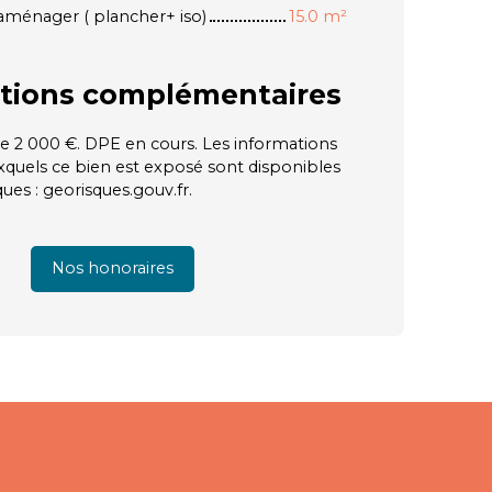
 aménager ( plancher+ iso)
15.0 m²
tions
complémentaires
e 2 000 €. DPE en cours. Les informations
uxquels ce bien est exposé sont disponibles
ques : georisques.gouv.fr.
Nos honoraires