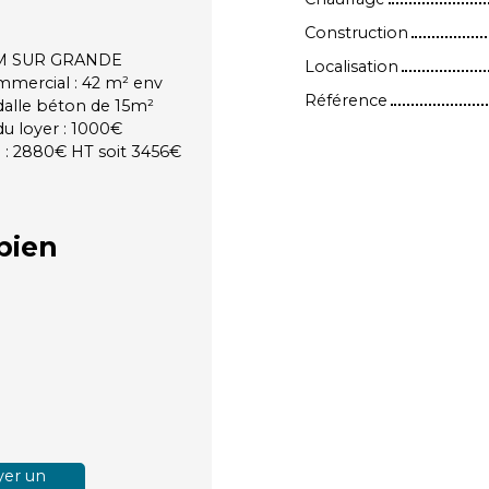
Construction
UM SUR GRANDE
Localisation
mmercial : 42 m² env
Référence
 dalle béton de 15m²
u loyer : 1000€
e : 2880€ HT soit 3456€
bien
er un