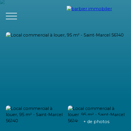
Accueil
Acheter
Louer
Vendre
L'agence Barbier Imm
Estimation
+ de photos