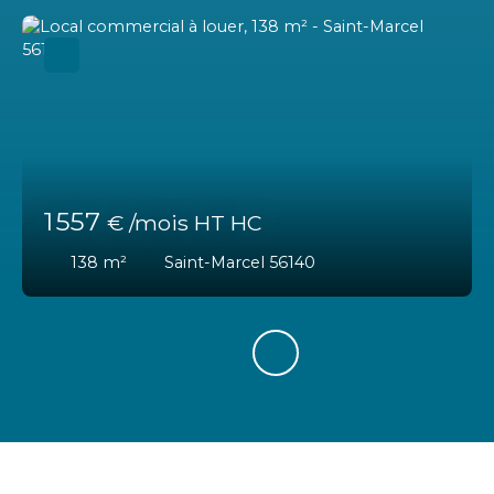
1 557
€ /mois HT HC
138
m²
Saint-Marcel 56140