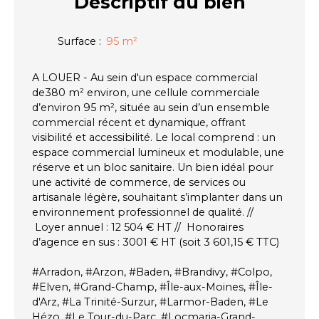
Descriptif
du bien
Surface
:
95
m²
A LOUER - Au sein d'un espace commercial
de380 m² environ, une cellule commerciale
d’environ 95 m², située au sein d’un ensemble
commercial récent et dynamique, offrant
visibilité et accessibilité. Le local comprend : un
espace commercial lumineux et modulable, une
réserve et un bloc sanitaire. Un bien idéal pour
une activité de commerce, de services ou
artisanale légère, souhaitant s’implanter dans un
environnement professionnel de qualité. //
Loyer annuel : 12 504 € HT // Honoraires
d’agence en sus : 3001 € HT (soit 3 601,15 € TTC)
#Arradon, #Arzon, #Baden, #Brandivy, #Colpo,
#Elven, #Grand-Champ, #Île-aux-Moines, #Île-
d'Arz, #La Trinité-Surzur, #Larmor-Baden, #Le
Hézo, #Le Tour-du-Parc, #Locmaria-Grand-