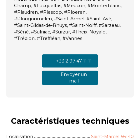
Champ, #Locqueltas, #Meucon, #Monterblanc,
#Plaudren, #Plescop, #Ploeren,
#Plougoumelen, #Saint-Armel, #Saint-Avé,
#Saint-Gildas-de-Rhuys, #Saint-Nolff, #Sarzeau,
#Séné, #Sulniac, #Surzur, #Theix-Noyalo,
#Trédion, #Treffléan, #Vannes
+33 2 97 47 11 11
Envoyer un
mail
Caractéristiques
techniques
Localisation
Saint-Marcel 56140