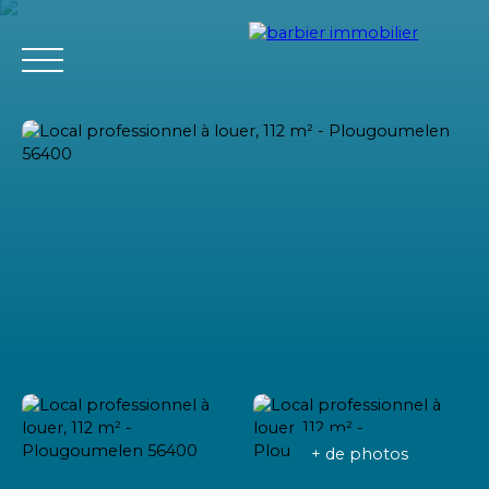
Accueil
Acheter
Louer
Vendre
L'agence Barbier Imm
Estimation
+ de photos