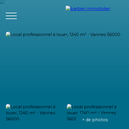
Accueil
Acheter
Louer
Vendre
L'agence Barbier Imm
Estimation
+ de photos