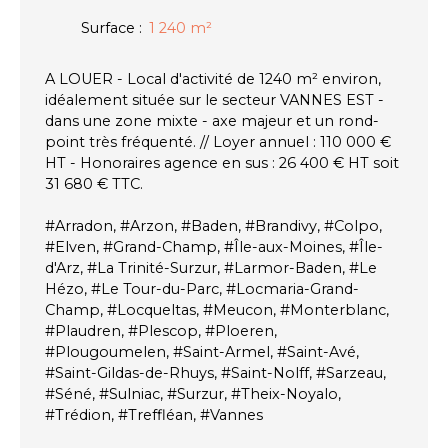
Surface
:
1 240
m²
A LOUER - Local d'activité de 1240 m² environ,
idéalement située sur le secteur VANNES EST -
dans une zone mixte - axe majeur et un rond-
point très fréquenté. // Loyer annuel : 110 000 €
HT - Honoraires agence en sus : 26 400 € HT soit
31 680 € TTC.
#Arradon, #Arzon, #Baden, #Brandivy, #Colpo,
#Elven, #Grand-Champ, #Île-aux-Moines, #Île-
d'Arz, #La Trinité-Surzur, #Larmor-Baden, #Le
Hézo, #Le Tour-du-Parc, #Locmaria-Grand-
Champ, #Locqueltas, #Meucon, #Monterblanc,
#Plaudren, #Plescop, #Ploeren,
#Plougoumelen, #Saint-Armel, #Saint-Avé,
#Saint-Gildas-de-Rhuys, #Saint-Nolff, #Sarzeau,
#Séné, #Sulniac, #Surzur, #Theix-Noyalo,
#Trédion, #Treffléan, #Vannes