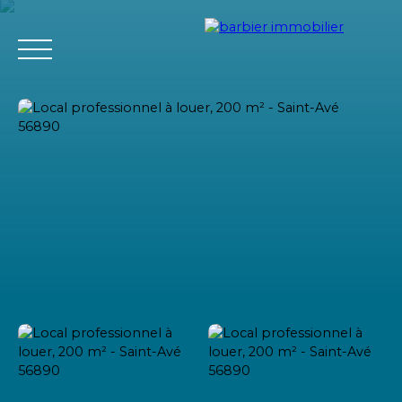
Accueil
Acheter
Louer
Vendre
L'agence Barbier Imm
Estimation