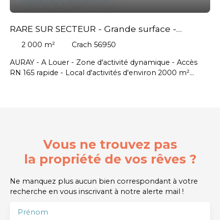
RARE SUR SECTEUR - Grande surface -
2000m²
2 000
m²
Crach 56950
AURAY - A Louer - Zone d'activité dynamique - Accès
RN 165 rapide - Local d'activités d'environ 2000 m²
composé d'un bâtiment d'activités de 1 200m² environ
et d'une mezzanine de 800 m² environ avec monte-
charges et plusieurs bureaux - Stationnements -
Montant annuel du loyer : 130 000 € HT/HC soit 10
834€ HT/HC/mois - Honoraire agence en sus charge
locataire : 31 200 euros HT
Vous ne trouvez pas
la propriété de vos rêves ?
Ne manquez plus aucun bien correspondant à votre
recherche en vous inscrivant à notre alerte mail !
Prénom