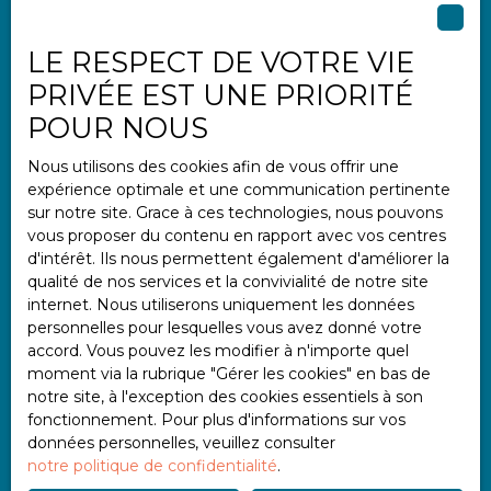
LE RESPECT DE VOTRE VIE
Informations
PRIVÉE EST UNE PRIORITÉ
Nos honoraires
POUR NOUS
Mentions légales
Nous utilisons des cookies afin de vous offrir une
Politique de confidentialité
expérience optimale et une communication pertinente
Plan du site
sur notre site. Grace à ces technologies, nous pouvons
vous proposer du contenu en rapport avec vos centres
Gérer les cookies
d'intérêt. Ils nous permettent également d'améliorer la
Propulsé par
qualité de nos services et la convivialité de notre site
internet. Nous utiliserons uniquement les données
personnelles pour lesquelles vous avez donné votre
accord. Vous pouvez les modifier à n'importe quel
moment via la rubrique ″Gérer les cookies″ en bas de
notre site, à l'exception des cookies essentiels à son
+33 2 97 47 11 11
fonctionnement. Pour plus d'informations sur vos
données personnelles, veuillez consulter
notre politique de confidentialité
.
2 place Albert Einstein