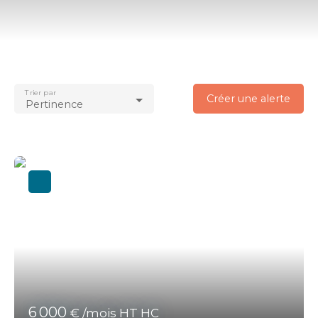
Type d'offre
Location
Type de bien
Immobilier Pro
Trier par
Localisation
Créer une alerte
Pertinence
Crach (56950)
Loyer max (€/mois)
Surface min (m²)
Rechercher
6 000
€ /mois HT HC