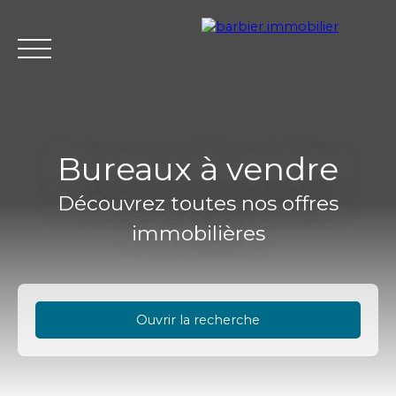
Bureaux à vendre
Découvrez toutes nos offres
Accueil
Acheter
Louer
Vendre
L'agence Barbier Imm
immobilières
Estimation
Ouvrir la recherche
Type d'offre