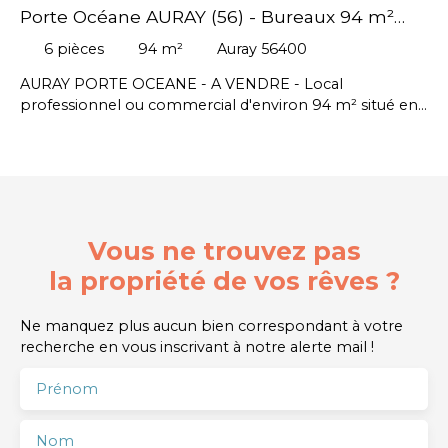
Porte Océane AURAY (56) - Bureaux 94 m²
environ
6
pièces
94
m²
Auray 56400
AURAY PORTE OCEANE - A VENDRE - Local
professionnel ou commercial d'environ 94 m² situé en
rez-de-chaussée qui se compose d’un accueil, d’un
espace kitchenette, de sanitaires, de quatre pièces
indépendante et un esoace repro aveugle.
Stationnement commun à disposition. Belle vitrine
d’angle assurant une visibilité optimale. // Prix de vente
255 000 € NET vendeur - Honoraire agence en sus
Vous ne trouvez pas
charge acquéreur : 20 100 € HT. #Auray #Vannes
la propriété de vos rêves ?
Ne manquez plus aucun bien correspondant à votre
recherche en vous inscrivant à notre alerte mail !
Prénom
Nom