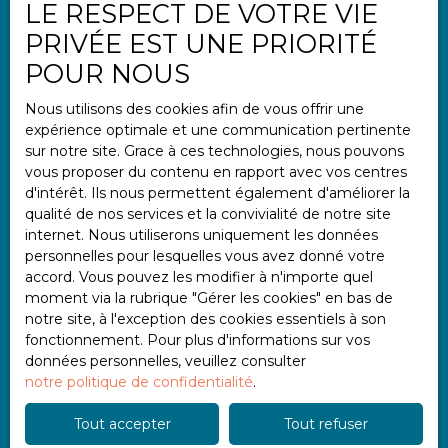
LE RESPECT DE VOTRE VIE
Informations
PRIVÉE EST UNE PRIORITÉ
Nos honoraires
POUR NOUS
Mentions légales
Nous utilisons des cookies afin de vous offrir une
Politique de confidentialité
expérience optimale et une communication pertinente
Plan du site
sur notre site. Grace à ces technologies, nous pouvons
vous proposer du contenu en rapport avec vos centres
Gérer les cookies
d'intérêt. Ils nous permettent également d'améliorer la
Propulsé par
qualité de nos services et la convivialité de notre site
internet. Nous utiliserons uniquement les données
personnelles pour lesquelles vous avez donné votre
accord. Vous pouvez les modifier à n'importe quel
moment via la rubrique ″Gérer les cookies″ en bas de
notre site, à l'exception des cookies essentiels à son
+33 2 97 47 11 11
fonctionnement. Pour plus d'informations sur vos
données personnelles, veuillez consulter
notre politique de confidentialité
.
2 place Albert Einstein
Tout accepter
Tout refuser
56000 Vannes