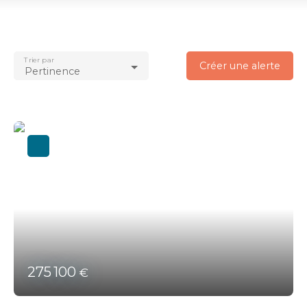
Vente
Type de bien
Bureau
Trier par
Localisation
Créer une alerte
Pertinence
Auray (56400)
Budget max (€)
Surface min (m²)
Rechercher
275 100
€