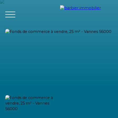
Accueil
Acheter
Louer
Vendre
L'agence Barbier Imm
Estimation