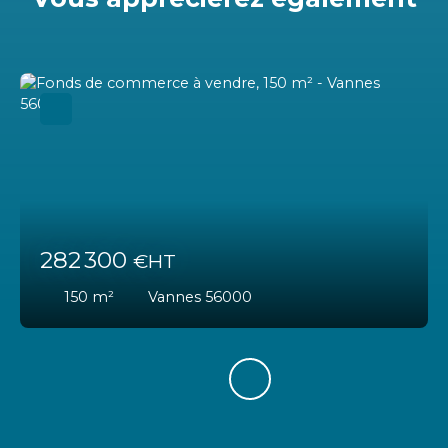
282 300
€HT
150
m²
Vannes 56000