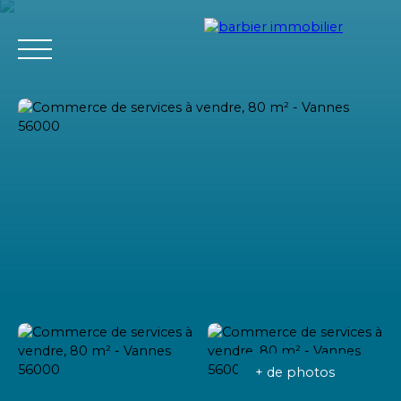
Accueil
Acheter
Louer
Vendre
L'agence Barbier Imm
Estimation
+ de photos