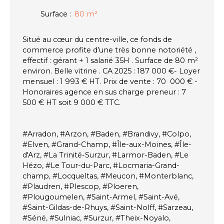
Surface
:
80
m²
Situé au cœur du centre-ville, ce fonds de
commerce profite d’une très bonne notoriété ,
effectif : gérant + 1 salarié 35H . Surface de 80 m²
environ. Belle vitrine . CA 2025 : 187 000 €- Loyer
mensuel : 1 993 € HT. Prix de vente : 70 000 € -
Honoraires agence en sus charge preneur : 7
500 € HT soit 9 000 € TTC.
#Arradon, #Arzon, #Baden, #Brandivy, #Colpo,
#Elven, #Grand-Champ, #Île-aux-Moines, #Île-
d'Arz, #La Trinité-Surzur, #Larmor-Baden, #Le
Hézo, #Le Tour-du-Parc, #Locmaria-Grand-
champ, #Locqueltas, #Meucon, #Monterblanc,
#Plaudren, #Plescop, #Ploeren,
#Plougoumelen, #Saint-Armel, #Saint-Avé,
#Saint-Gildas-de-Rhuys, #Saint-Nolff, #Sarzeau,
#Séné, #Sulniac, #Surzur, #Theix-Noyalo,