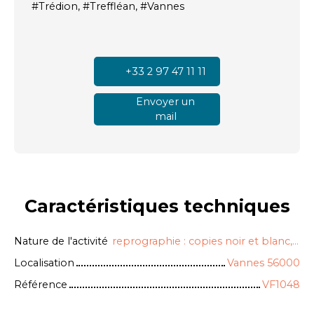
#Trédion, #Treffléan, #Vannes
+33 2 97 47 11 11
Envoyer un
mail
Caractéristiques
techniques
Nature de l'activité
reprographie : copies noir et blanc, couleur, reliures, plastification, maquettes et plans.
Localisation
Vannes 56000
Référence
VF1048