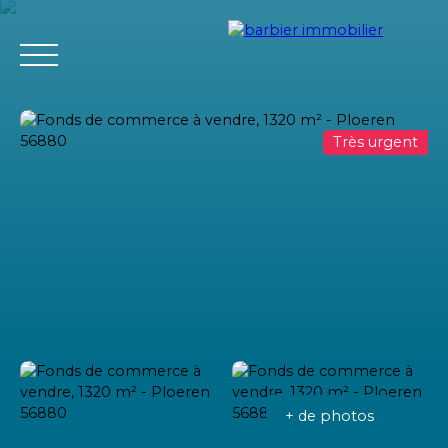
Très urgent
Accueil
Acheter
Louer
Vendre
L'agence Barbier Imm
Estimation
+ de photos