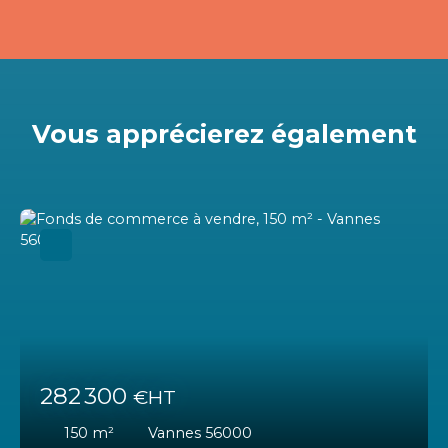
Vous apprécierez
également
282 300
€HT
150
m²
Vannes 56000