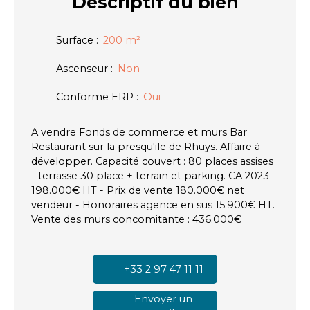
Descriptif
du bien
Surface
:
200
m²
Ascenseur
:
Non
Conforme ERP
:
Oui
A vendre Fonds de commerce et murs Bar
Restaurant sur la presqu'ile de Rhuys. Affaire à
développer. Capacité couvert : 80 places assises
- terrasse 30 place + terrain et parking. CA 2023
198.000€ HT - Prix de vente 180.000€ net
vendeur - Honoraires agence en sus 15.900€ HT.
Vente des murs concomitante : 436.000€
+33 2 97 47 11 11
Envoyer un