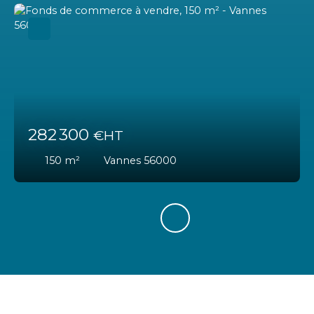
282 300
€HT
150
m²
Vannes 56000