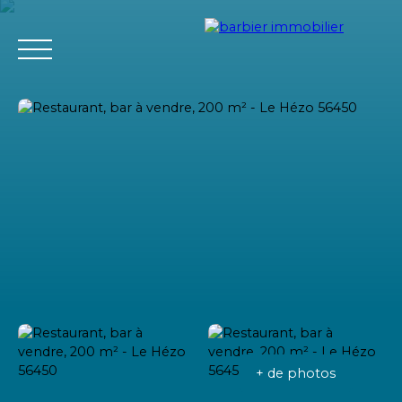
Accueil
Acheter
Louer
Vendre
L'agence Barbier Imm
Estimation
+ de photos