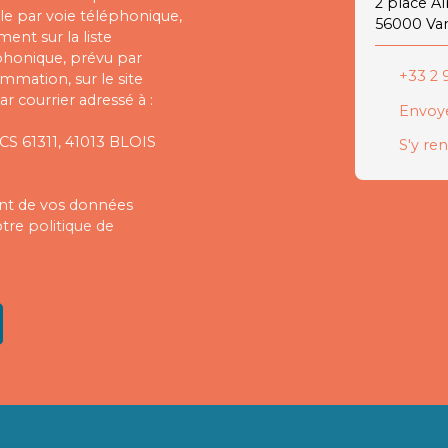
2 place A
e par voie téléphonique,
56000 Va
ent sur la liste
phonique, prévu par
+33 2 9
ommation, sur le site
r courrier adressé à :
Envoye
 CS 61311, 41013 BLOIS
S'y re
ment de vos données
otre
politique de