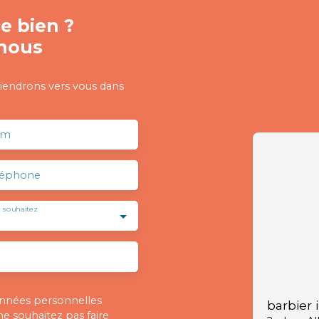
e bien ?
nous
viendrons vers vous dans
om
léphone
 souhaitez
onnées personnelles
barbier 
 souhaitez pas faire