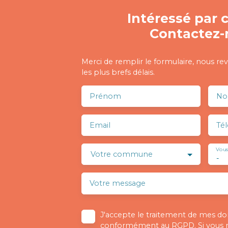
Intéressé par c
Contactez-
Merci de remplir le formulaire, nous re
les plus brefs délais.
Prénom
N
Email
Té
Vous
Votre commune
-
Votre message
J'accepte le traitement de mes d
conformément au RGPD. Si vous ne