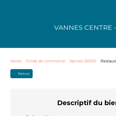
VANNES CENTRE 
Vente
Fonds de commerce
Vannes 56000
Restaur
Retour
Descriptif
du bie