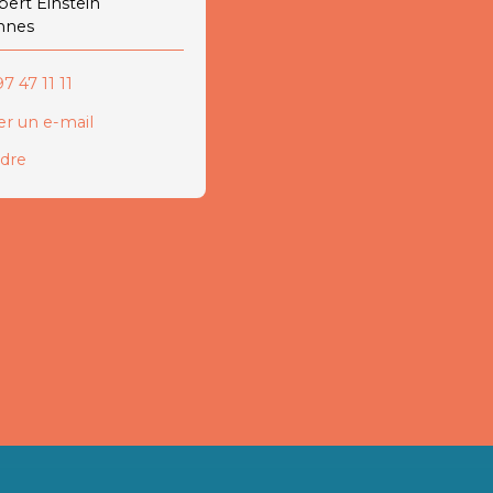
lbert Einstein
nnes
7 47 11 11
r un e-mail
ndre