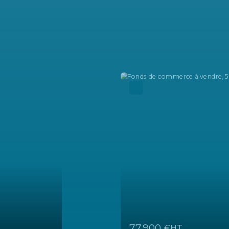
964 000
€HT