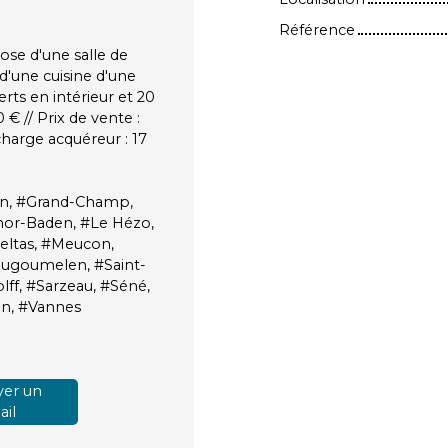
Référence
e d'une salle de
d'une cuisine d'une
erts en intérieur et 20
 € // Prix de vente :
harge acquéreur : 17
ven, #Grand-Champ,
rmor-Baden, #Le Hézo,
eltas, #Meucon,
ougoumelen, #Saint-
lff, #Sarzeau, #Séné,
an, #Vannes
er un
il