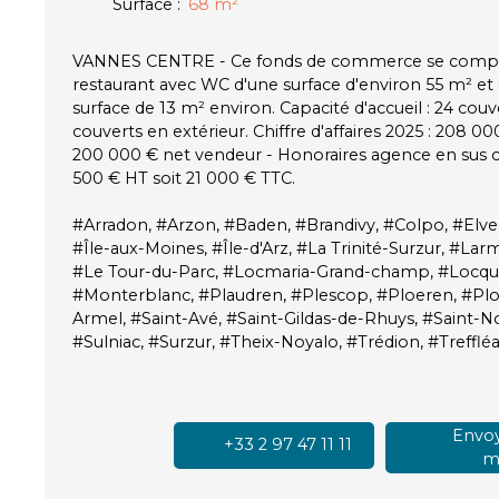
Surface
:
68
m²
VANNES CENTRE - Ce fonds de commerce se compos
restaurant avec WC d'une surface d'environ 55 m² et 
surface de 13 m² environ. Capacité d'accueil : 24 couv
couverts en extérieur. Chiffre d'affaires 2025 : 208 000
200 000 € net vendeur - Honoraires agence en sus c
500 € HT soit 21 000 € TTC.
#Arradon, #Arzon, #Baden, #Brandivy, #Colpo, #El
#Île-aux-Moines, #Île-d'Arz, #La Trinité-Surzur, #La
#Le Tour-du-Parc, #Locmaria-Grand-champ, #Locqu
#Monterblanc, #Plaudren, #Plescop, #Ploeren, #Pl
Armel, #Saint-Avé, #Saint-Gildas-de-Rhuys, #Saint-No
#Sulniac, #Surzur, #Theix-Noyalo, #Trédion, #Trefflé
Envoy
+33 2 97 47 11 11
ma