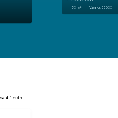
120
m²
Vannes 5600
vant à notre