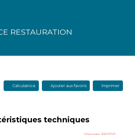
CE RESTAURATION
Calculatrice
Ajouter aux favoris
Imprimer
téristiques
techniques
Vannes 56000