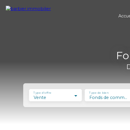
Accue
Fo
D
Type d'offre
Type de bien
Vente
Fonds de commerce