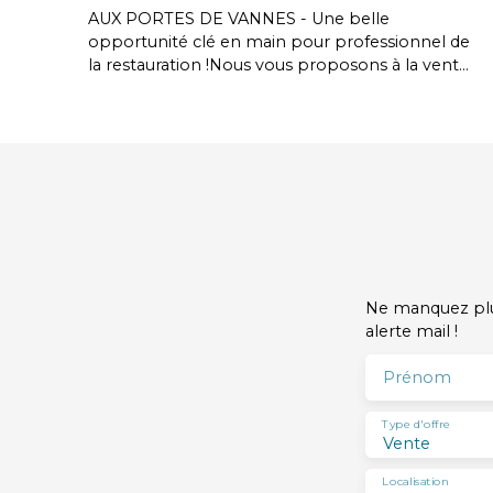
AUX PORTES DE VANNES - Une belle
opportunité clé en main pour professionnel de
la restauration !Nous vous proposons à la vente
les murs et le fonds de commerce d’une
crêperie, spécialisée dans la fabrication et la
vente de produits du terroir, crêpes et galettes,
à consommer sur place ou à emporter. Profitez
d’un espace de 470 m² parfaitement adapté à
une activité de restauration, offrant un cadre
spacieux, fonctionnel et prêt à accueillir un
concept culinaire ambitieux // CA N-1: 115 K€ -
EBE : 41 K€ // Prix du fonds de commerce : 170
000 € - Honoraires agence 15 100 € HT (18 120 €
Ne manquez plus
TTC) // Prix de vente des Murs commerciaux :
alerte mail !
480 000 € - Honoraires agence charge
acquéreur : 34 550 € HT (41 460 € TTC). Un
Prénom
emplacement stratégique dans un
environnement dynamique, avec une clientèle
Type d'offre
locale et touristique fidèle. Un outil de travail
Vente
prêt à l’emploi, idéal pour un projet de reprise
ou un nouveau départ // Pour plus
Localisation