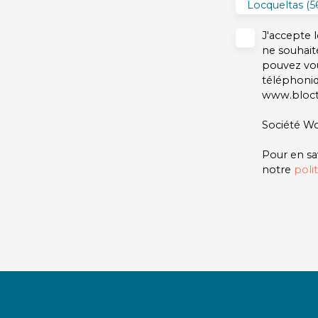
Locqueltas (5
d’informations ou pour organiser une visite,
contactez-nous au 02 97 47 11 11.
J'accepte
ne souhait
pouvez vou
téléphoniq
www.blocte
Société Wo
Pour en sa
notre
poli