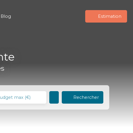
Blog
Estimation
nte
es
Rechercher
udget max (€)