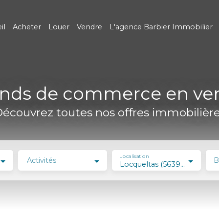
il
Acheter
Louer
Vendre
L'agence Barbier Immobilier
nds de commerce en ve
écouvrez toutes nos offres immobilièr
Localisation
Activités
B
Locqueltas (56390)