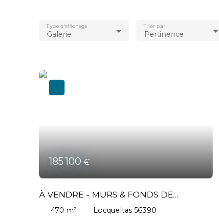
Type d'affichage
Trier par
Galerie
Pertinence
185 100
€
À VENDRE - MURS & FONDS DE
COMMERCE CRÊPERIE / BAR /
470
m²
Locqueltas 56390
RÔTISSERIE - PROCHE VANNES