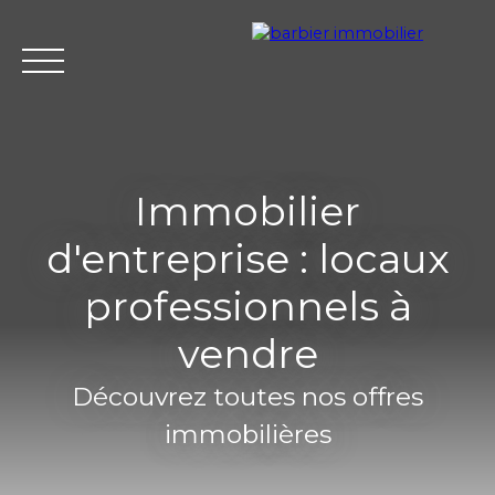
Immobilier
d'entreprise : locaux
Accueil
Acheter
Louer
Vendre
L'agence Barbier Imm
professionnels à
vendre
Estimation
Découvrez toutes nos offres
immobilières