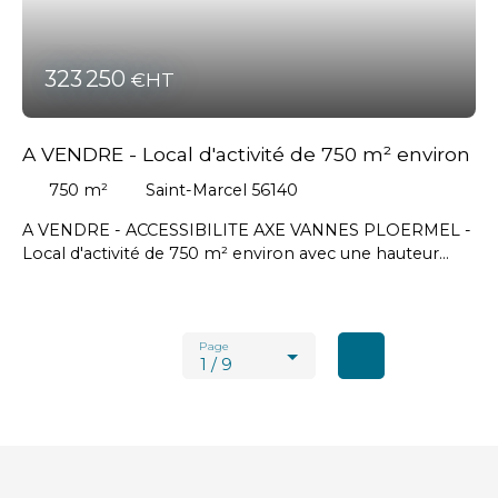
323 250
€HT
A VENDRE - Local d'activité de 750 m² environ
750
m²
Saint-Marcel 56140
A VENDRE - ACCESSIBILITE AXE VANNES PLOERMEL -
Local d'activité de 750 m² environ avec une hauteur
moyenne de 5 m comprenant un atelier, une zone de
stockage, une mezzanine, une grande porte
sectionnelle. // Prix net vendeur : 300 000 € -
Honoraires en sus charge acquéreur : 23 250 € HT soit
Page
1 / 9
27 900 € TTC #Vannes #Ploermel