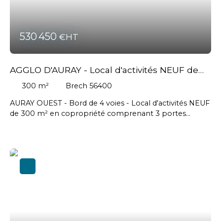
530 450
€HT
AGGLO D'AURAY - Local d'activités NEUF de
300 m²
300
m²
Brech 56400
AURAY OUEST - Bord de 4 voies - Local d'activités NEUF
de 300 m² en copropriété comprenant 3 portes
sectionnelles - Possibilité de diviser à partir de 150 m² -
Livraison printemps 2026 // Cellule brute: 1 650 euros
HT/m2 - Aménagements possible en sus // Honoraires
agence en sus à la charge de l'acquéreur : 35 450 € HT
soit 42 540 € TTC #Auray #Brech #Pluneret #
Plougoumelen #Saintannedauray #Localmendon
#Vannes