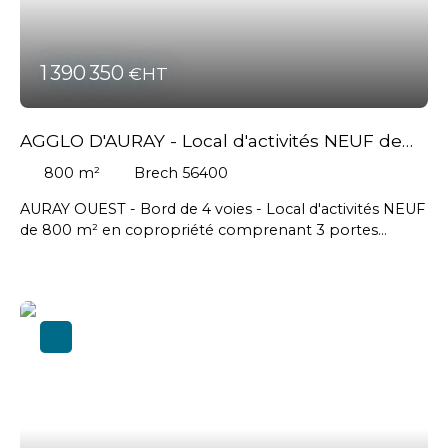
1 390 350
€HT
AGGLO D'AURAY - Local d'activités NEUF de
800 m²
800
m²
Brech 56400
AURAY OUEST - Bord de 4 voies - Local d'activités NEUF
de 800 m² en copropriété comprenant 3 portes
sectionnelles - Possibilité de diviser à partir de 150 m² -
Livraison printemps 2026 // Cellule brute: 1 650 euros
HT/m2 - Aménagements possible en sus // Honoraires
agence en sus à la charge de l'acquéreur : 70 350 € HT
soit 76 104 € TTC #Auray #Brech #Pluneret #
Plougoumelen #Saintannedauray #Localmendon
#Vannes