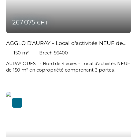
267 075
€HT
AGGLO D'AURAY - Local d'activités NEUF de
150 m²
150
m²
Brech 56400
AURAY OUEST - Bord de 4 voies - Local d'activités NEUF
de 150 m² en copropriété comprenant 3 portes
sectionnelles - Livraison printemps 2026 // Cellule
brute: 1 650 euros HT/m2 - Aménagements possible en
sus // Honoraires agence en sus à la charge de
l'acquéreur : 19 575 € HT soit 23 490 € TTC #Auray
#Brech #Pluneret # Plougoumelen #Saintannedauray
#Localmendon #Vannes