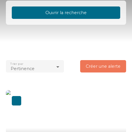
Ouvrir la recherche
Type d'offre
Vente
Type de bien
Immobilier Pro
Trier par
Créer une alerte
Localisation
Pertinence
Budget max (€)
Surface min (m²)
Rechercher