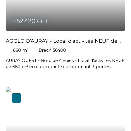
1 152 420
€HT
AGGLO D'AURAY - Local d'activités NEUF de
660 m²
660
m²
Brech 56400
AURAY OUEST - Bord de 4 voies - Local d'activités NEUF
de 660 m² en copropriété comprenant 3 portes
sectionnelles - Possibilité de diviser à partir de 150 m² -
Livraison printemps 2026 // Cellule brute: 1 650 euros
HT/m2 - Aménagements possible en sus // Honoraires
agence en sus à la charge de l'acquéreur : 63 420 € HT
soit 76 104 € TTC #Auray #Brech #Pluneret #
Plougoumelen #Saintannedauray #Localmendon
#Vannes