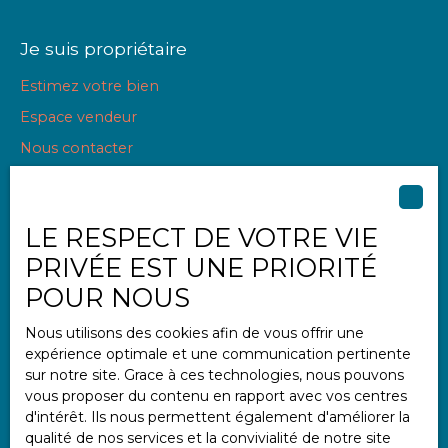
Je suis propriétaire
Estimez votre bien
Espace vendeur
Nous contacter
LE RESPECT DE VOTRE VIE
Informations
PRIVÉE EST UNE PRIORITÉ
Nos honoraires
POUR NOUS
Mentions légales
Nous utilisons des cookies afin de vous offrir une
Politique de confidentialité
expérience optimale et une communication pertinente
Plan du site
sur notre site. Grace à ces technologies, nous pouvons
vous proposer du contenu en rapport avec vos centres
Gérer les cookies
d'intérêt. Ils nous permettent également d'améliorer la
Propulsé par
qualité de nos services et la convivialité de notre site