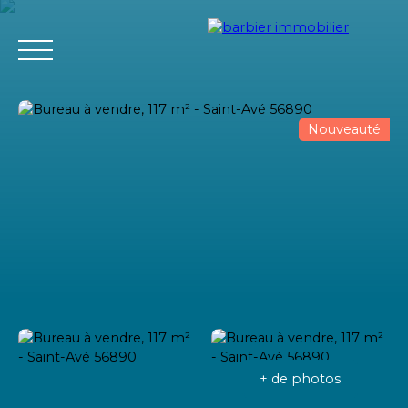
Nouveauté
Accueil
Acheter
Louer
Vendre
L'agence Barbier Imm
Estimation
+ de photos