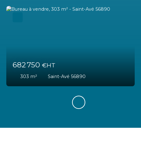
682 750
€HT
303
m²
Saint-Avé 56890