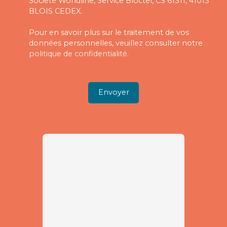
Société Worldline, Service Bloctel, CS 61311, 41013
BLOIS CEDEX.
Pour en savoir plus sur le traitement de vos
données personnelles, veuillez consulter notre
politique de confidentialité
.
Envoyer