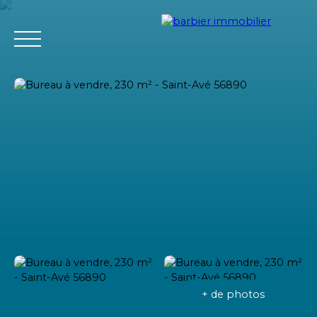
Accueil
Acheter
Louer
Vendre
L'agence Barbier Imm
Estimation
+ de photos