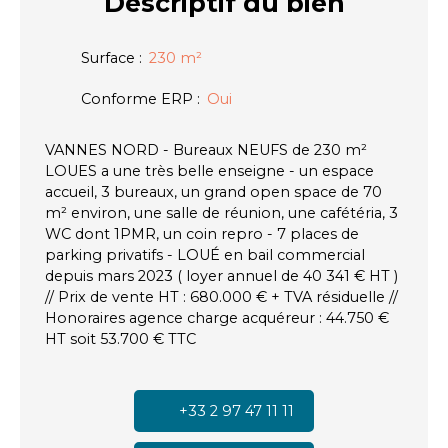
Descriptif
du bien
Surface
:
230
m²
Conforme ERP
:
Oui
VANNES NORD - Bureaux NEUFS de 230 m²
LOUES a une très belle enseigne - un espace
accueil, 3 bureaux, un grand open space de 70
m² environ, une salle de réunion, une cafétéria, 3
WC dont 1PMR, un coin repro - 7 places de
parking privatifs - LOUÉ en bail commercial
depuis mars 2023 ( loyer annuel de 40 341 € HT )
// Prix de vente HT : 680.000 € + TVA résiduelle //
Honoraires agence charge acquéreur : 44.750 €
HT soit 53.700 € TTC
+33 2 97 47 11 11