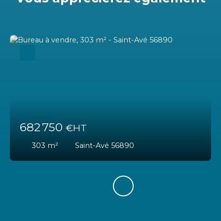
682 750
€HT
303
m²
Saint-Avé 56890