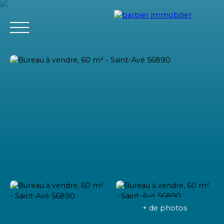
Accueil
Acheter
Louer
Vendre
L'agence Barbier Imm
Estimation
+ de photos