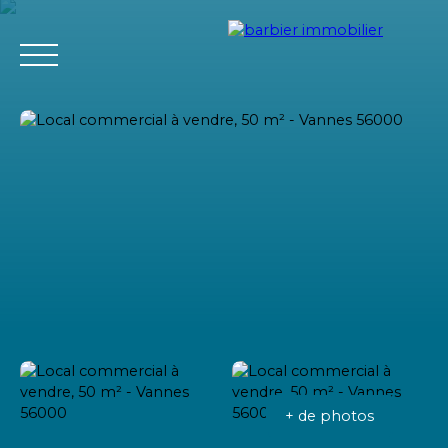
Accueil
Acheter
Louer
Vendre
L'agence Barbier Imm
Estimation
+ de photos