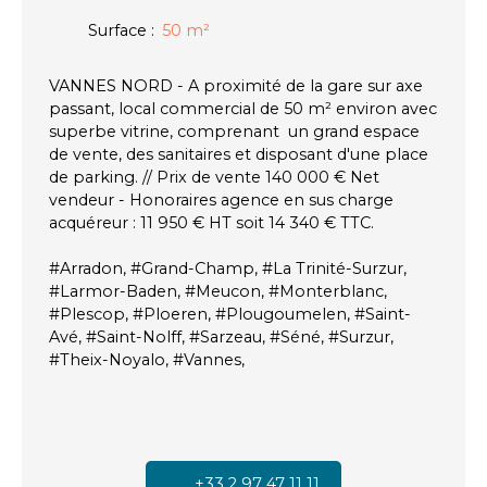
Surface
:
50
m²
VANNES NORD - A proximité de la gare sur axe
passant, local commercial de 50 m² environ avec
superbe vitrine, comprenant un grand espace
de vente, des sanitaires et disposant d'une place
de parking. // Prix de vente 140 000 € Net
vendeur - Honoraires agence en sus charge
acquéreur : 11 950 € HT soit 14 340 € TTC.
#Arradon, #Grand-Champ, #La Trinité-Surzur,
#Larmor-Baden, #Meucon, #Monterblanc,
#Plescop, #Ploeren, #Plougoumelen, #Saint-
Avé, #Saint-Nolff, #Sarzeau, #Séné, #Surzur,
#Theix-Noyalo, #Vannes,
+33 2 97 47 11 11