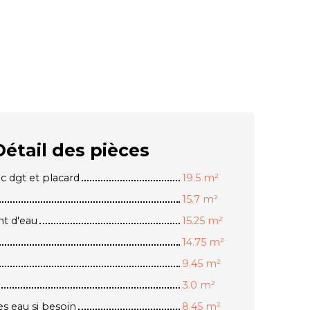
Détail des
pièces
ec dgt et placard
19.5 m²
15.7 m²
nt d'eau
15.25 m²
14.75 m²
9.45 m²
3.0 m²
es eau si besoin
8.45 m²