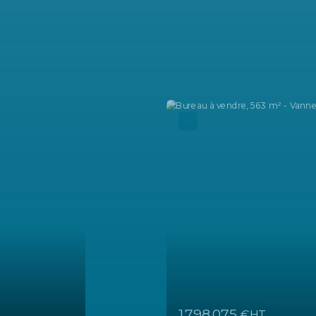
Coup de cœur
344 897
€HT