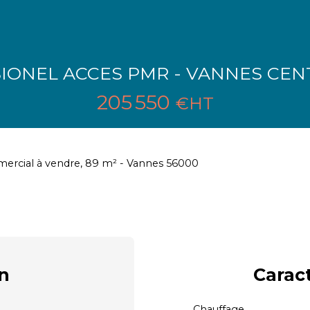
IONEL ACCES PMR - VANNES CENT
205 550
€HT
ercial à vendre, 89 m² - Vannes 56000
n
Carac
Chauffage