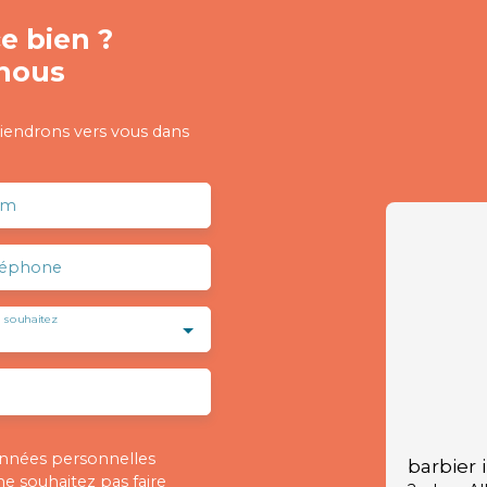
e bien ?
nous
viendrons vers vous dans
om
léphone
 souhaitez
onnées personnelles
barbier 
 souhaitez pas faire