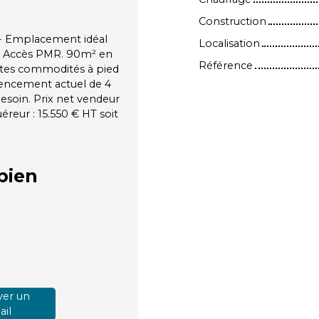
Construction
- Emplacement idéal
Localisation
es. Accès PMR. 90m² en
Référence
outes commodités à pied
gencement actuel de 4
besoin. Prix net vendeur
éreur : 15.550 € HT soit
bien
er un
il