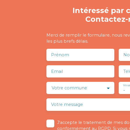
Intéressé par c
Contactez-
Merci de remplir le formulaire, nous re
les plus brefs délais.
Prénom
N
Email
Té
Vous
Votre commune
-
Votre message
J'accepte le traitement de mes d
conformément au RGPD. Si vous ne