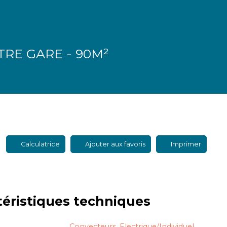
RE GARE - 90M²
Calculatrice
Ajouter aux favoris
Imprimer
téristiques
techniques
Convecteurs, Electrique/Individuel