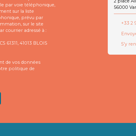
2 place A
e par voie téléphonique,
56000 Va
ent sur la liste
phonique, prévu par
+33 2 9
ommation, sur le site
r courrier adressé à :
Envoye
 CS 61311, 41013 BLOIS
S'y re
ment de vos données
otre
politique de