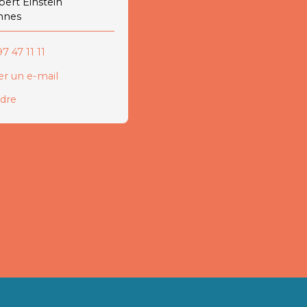
lbert Einstein
nnes
7 47 11 11
r un e-mail
ndre