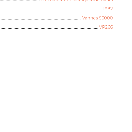
1982
Vannes 56000
VP266