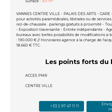
Surface
:
89
m²
VANNES CENTRE VILLE - PALAIS DES ARTS - GARE 
pour activités paramédicales, libérales ou de servic
rez-de-chaussée . parkings gratuits à proximité - T
- Exposition traversante - Entrée indépendante - A
bureaux avec belles possibilités de modifications si 
: 190.000 € // Honoraires agence à la charge de l'acqu
18.660 € TTC.
Les points forts
du 
ACCES PMR
CENTRE VILLE
Envoy
+33 2 97 47 11 11
ma