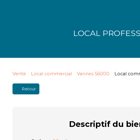
LOCAL PROFESS
Vente
Local commercial
Vannes 56000
Local comm
Retour
Descriptif
du bie