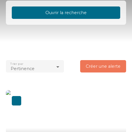
Ouvrir la recherche
Type d'offre
Vente
Type de bien
Immobilier Pro
Trier par
Localisation
Créer une alerte
Pertinence
Arzon (56640)
Budget max (€)
Surface min (m²)
Rechercher