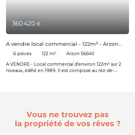
360 420
€
A vendre local commercial - 122m² - Arzon
(56)
6
pièces
122
m²
Arzon 56640
A VENDRE - Local commercial d'environ 122m² sur 2
niveaux, édifié en 1989. Il est composé au rez-de-
chaussée d'un libre-service bancaire, un local technique,
un back-office, un espace accueil et un bureau. L'étage
est composé d'un espace privé avec sanitaires et 2
bureaux. 4 places de parking dédiées au commerce.
Emplacement de qualité et bonne visibilité - prix de
vente : 330000€ net vendeur - honoraires agence en
Vous ne trouvez pas
sus 25350€ HT.
la propriété de vos rêves ?