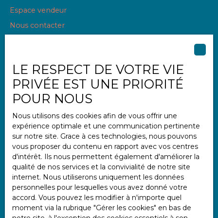
Espace vendeur
Nous contacter
LE RESPECT DE VOTRE VIE
Informations
PRIVÉE EST UNE PRIORITÉ
Nos honoraires
POUR NOUS
Mentions légales
Nous utilisons des cookies afin de vous offrir une
Politique de confidentialité
expérience optimale et une communication pertinente
Plan du site
sur notre site. Grace à ces technologies, nous pouvons
vous proposer du contenu en rapport avec vos centres
Gérer les cookies
d'intérêt. Ils nous permettent également d'améliorer la
Propulsé par
qualité de nos services et la convivialité de notre site
internet. Nous utiliserons uniquement les données
personnelles pour lesquelles vous avez donné votre
accord. Vous pouvez les modifier à n'importe quel
moment via la rubrique ″Gérer les cookies″ en bas de