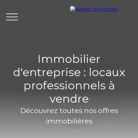
Immobilier
d'entreprise : locaux
Accueil
Acheter
Louer
Vendre
L'agence Barbier Imm
professionnels à
vendre
Estimation
Découvrez toutes nos offres
immobilières