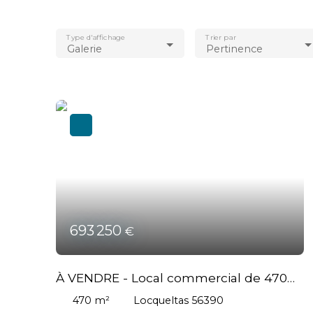
Type d'affichage
Trier par
Galerie
Pertinence
693 250
€
À VENDRE - Local commercial de 470
m² - PROCHE VANNES
470
m²
Locqueltas 56390