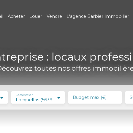
il
Acheter
Louer
Vendre
L'agence Barbier Immobilier
treprise : locaux profess
écouvrez toutes nos offres immobilièr
Localisation
Budget max (€)
S
Locqueltas (56390)