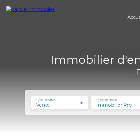
Accue
Immobilier d'en
D
Type d'offre
Type de bien
Vente
Immobilier Pro