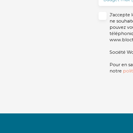
J'accepte
ne souhait
pouvez vou
téléphoniq
www.blocte
Société Wo
Pour en sa
notre
poli