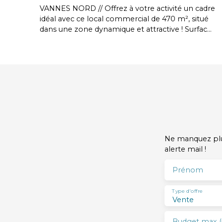
VANNES NORD // Offrez à votre activité un cadre
idéal avec ce local commercial de 470 m², situé
dans une zone dynamique et attractive ! Surface
de vente de 320 m² : spacieuse, lumineuse,
prête à accueillir votre concept - Cuisine
professionnelle équipée, réserve, sanitaires -
Sous-sol de 150 m² env. : local de stockage,
lingerie, WC – parfait pour une organisation
optimale // Prix de vente : 650 000 € -
Honoraires agence : 43 250 € HT (51 900 € TTC)
Ne manquez plus
alerte mail !
Prénom
Type d'offre
Vente
Budget max (