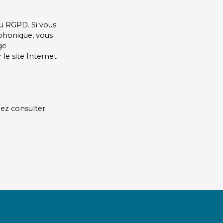
u RGPD. Si vous
éphonique, vous
ge
le site Internet
lez consulter