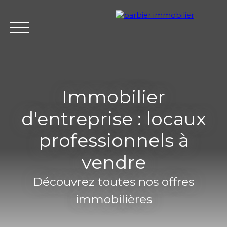
Immobilier
d'entreprise : locaux
Accueil
Acheter
Louer
Vendre
L'agence Barbier Imm
professionnels à
vendre
Estimation
Découvrez toutes nos offres
immobilières