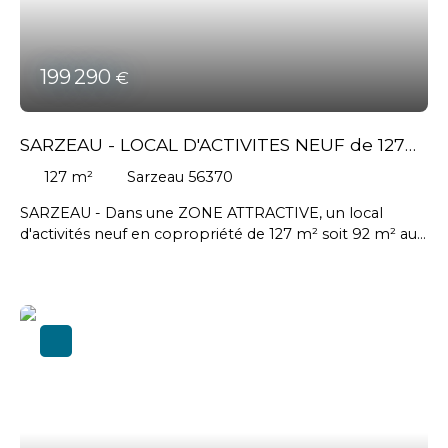
199 290
€
SARZEAU - LOCAL D'ACTIVITES NEUF de 127
m²
127
m²
Sarzeau 56370
SARZEAU - Dans une ZONE ATTRACTIVE, un local
d'activités neuf en copropriété de 127 m² soit 92 m² au
sol et 35 m² en mezzanine comprenant une porte
sectionnelle électrique, une vitrine incluant une porte
d'entrée et une baie fixe - Charpente métallique -
Couverture en panneaux sandwich - bardage double
peau - Voiries prévues pour les VL et PL - 2 places de
parking - Possibilité d'agrandir la surface au sol // Prix de
vente HT : 184 150 € HT + honoraires agence à la charge
de l'acquéreur : 15. 140 € HT soit 18. 168€ TTC // FRAIS
DE NOTAIRE REDUIT - Livraison en 2025