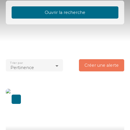
Ouvrir la recherche
Type d'offre
Vente
Type de bien
Immobilier Pro
Trier par
Localisation
Créer une alerte
Pertinence
Sarzeau (56370)
Budget max (€)
Surface min (m²)
Rechercher