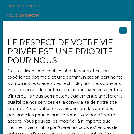
Espace vendeur
Nous contacter
LE RESPECT DE VOTRE VIE
Informations
PRIVÉE EST UNE PRIORITÉ
Nos honoraires
POUR NOUS
Mentions légales
Nous utilisons des cookies afin de vous offrir une
Politique de confidentialité
expérience optimale et une communication pertinente
Plan du site
sur notre site. Grace à ces technologies, nous pouvons
vous proposer du contenu en rapport avec vos centres
Gérer les cookies
d'intérêt. Ils nous permettent également d'améliorer la
Propulsé par
qualité de nos services et la convivialité de notre site
internet. Nous utiliserons uniquement les données
personnelles pour lesquelles vous avez donné votre
accord. Vous pouvez les modifier à n'importe quel
moment via la rubrique ″Gérer les cookies″ en bas de
notre site, à l'exception des cookies essentiels à son