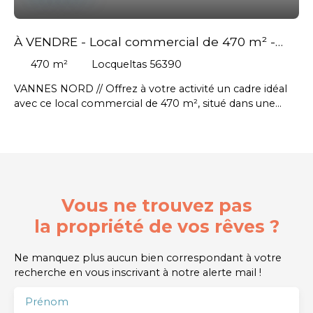
À VENDRE - Local commercial de 470 m² -
PROCHE VANNES
470
m²
Locqueltas 56390
VANNES NORD // Offrez à votre activité un cadre idéal
avec ce local commercial de 470 m², situé dans une
zone dynamique et attractive ! Surface de vente de 320
m² : spacieuse, lumineuse, prête à accueillir votre
concept - Cuisine professionnelle équipée, réserve,
sanitaires - Sous-sol de 150 m² env. : local de stockage,
lingerie, WC – parfait pour une organisation optimale //
Prix de vente : 650 000 € - Honoraires agence : 43 250
Vous ne trouvez pas
€ HT (51 900 € TTC)
la propriété de vos rêves ?
Ne manquez plus aucun bien correspondant à votre
recherche en vous inscrivant à notre alerte mail !
Prénom