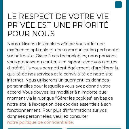
LE RESPECT DE VOTRE VIE
Informations
PRIVÉE EST UNE PRIORITÉ
Nos honoraires
POUR NOUS
Mentions légales
Nous utilisons des cookies afin de vous offrir une
Politique de confidentialité
expérience optimale et une communication pertinente
Plan du site
sur notre site. Grace à ces technologies, nous pouvons
vous proposer du contenu en rapport avec vos centres
Gérer les cookies
d'intérêt. Ils nous permettent également d'améliorer la
Propulsé par
qualité de nos services et la convivialité de notre site
internet. Nous utiliserons uniquement les données
personnelles pour lesquelles vous avez donné votre
accord. Vous pouvez les modifier à n'importe quel
moment via la rubrique ″Gérer les cookies″ en bas de
notre site, à l'exception des cookies essentiels à son
+33 2 97 47 11 11
fonctionnement. Pour plus d'informations sur vos
données personnelles, veuillez consulter
notre politique de confidentialité
.
2 place Albert Einstein