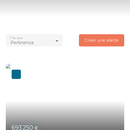
Type d'offre
Vente
Type de bien
Local commercial
Trier par
Localisation
Créer une alerte
Pertinence
Locqueltas (56390)
Budget max (€)
Surface min (m²)
Rechercher
693 250
€