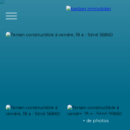
Accueil
Acheter
Louer
Vendre
L'agence Barbier Imm
Estimation
+ de photos