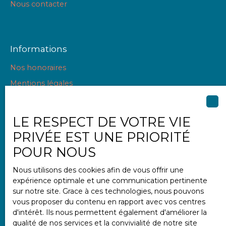
Nous contacter
Informations
Nos honoraires
Mentions légales
Politique de confidentialité
Plan du site
LE RESPECT DE VOTRE VIE
Gérer les cookies
PRIVÉE EST UNE PRIORITÉ
Propulsé par
POUR NOUS
Nous utilisons des cookies afin de vous offrir une
expérience optimale et une communication pertinente
sur notre site. Grace à ces technologies, nous pouvons
vous proposer du contenu en rapport avec vos centres
+33 2 97 47 11 11
d'intérêt. Ils nous permettent également d'améliorer la
qualité de nos services et la convivialité de notre site