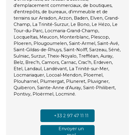
d'emplacement commerciaux, de boutiques,
d'entrepôts, de bureaux, d'immeuble et de
terrains sur Arradon, Arzon, Baden, Elven, Grand-
Champ, La Trinité-Surzur, Le Bono, Le Hézo, Le
Tour-du-Parc, Locmaria-Grand-Champ,
Locqueltas, Meucon, Monterblanc, Plescop,
Ploeren, Plougoumelen, Saint-Armel, Saint-Avé,
Saint-Gildas-de-Rhuys, Saint-Nolff, Sarzeau, Séné,
Sulniac, Surzur, Theix-Noyalo, Treffléan, Auray,
Belz, Brec’h, Camors, Carnac, Crac’h, Erdeven,
Etel, Landaul, Landévant, La Trinité-sur-Mer,
Locmariaquer, Locoal-Mendon, Ploemel,
Plouharnel, Plumergat, Pluneret, Pluvigner,
Quiberon, Sainte-Anne d’Auray, Saint-Philibert,
Pontivy, Ploërmel, Locminé.
+33 2 97 47 11 11
Envoyer un