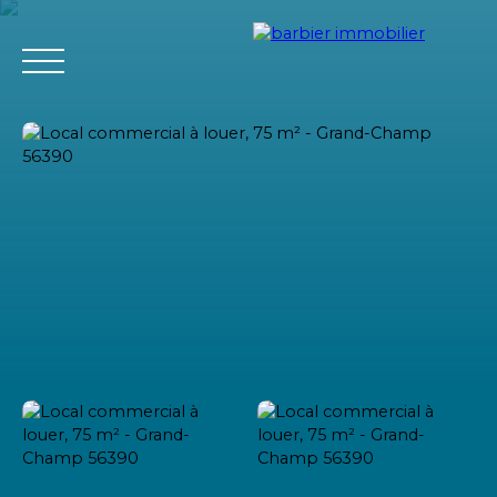
Accueil
Acheter
Louer
Vendre
L'agence Barbier Imm
Estimation