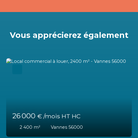
Vous apprécierez
également
26 000
€ /mois HT HC
2 400
m²
Vannes 56000