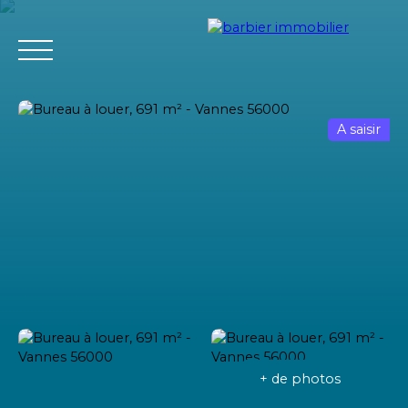
A saisir
Accueil
Acheter
Louer
Vendre
L'agence Barbier Imm
Estimation
+ de photos