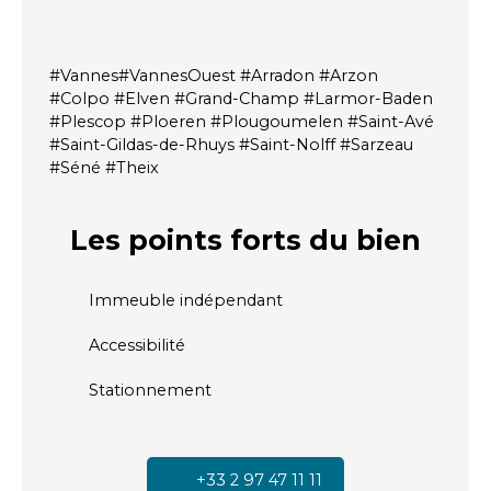
#Vannes#VannesOuest #Arradon #Arzon
#Colpo #Elven #Grand-Champ #Larmor-Baden
#Plescop #Ploeren #Plougoumelen #Saint-Avé
#Saint-Gildas-de-Rhuys #Saint-Nolff #Sarzeau
#Séné #Theix
Les points forts
du bien
Immeuble indépendant
Accessibilité
Stationnement
+33 2 97 47 11 11