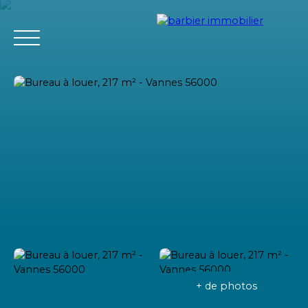
Accueil
Acheter
Louer
Vendre
L'agence Barbier Imm
Estimation
+ de photos